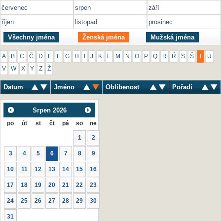
červenec
srpen
září
říjen
listopad
prosinec
Všechny jména
Ženská jména
Mužská jména
A
B
C
Č
D
E
F
G
H
I
J
K
L
M
N
O
P
Q
R
Ř
S
Š
T
U
V
W
X
Y
Z
Ž
Datum
Jméno
Oblíbenost
Pořadí
Srpen
2026
po
út
st
čt
pá
so
ne
1
2
3
4
5
6
7
8
9
10
11
12
13
14
15
16
17
18
19
20
21
22
23
24
25
26
27
28
29
30
31