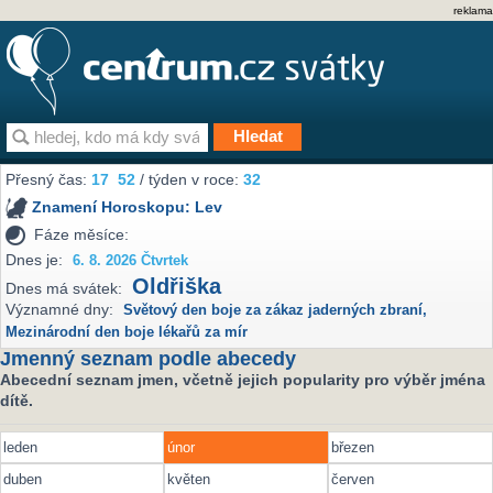
reklama
Přesný čas:
17
:
52
/ týden v roce:
32
Znamení Horoskopu:
Lev
Fáze měsíce:
Dnes je:
6. 8. 2026 Čtvrtek
Oldřiška
Dnes má svátek:
Významné dny:
Světový den boje za zákaz jaderných zbraní
,
Mezinárodní den boje lékařů za mír
Jmenný seznam podle abecedy
Abecední seznam jmen, včetně jejich popularity pro výběr jména
dítě.
leden
únor
březen
duben
květen
červen