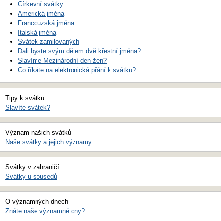
Církevní svátky
Americká jména
Francouzská jména
Italská jména
Svátek zamilovaných
Dali byste svým dětem dvě křestní jména?
Slavíme Mezinárodní den žen?
Co říkáte na elektronická přání k svátku?
Tipy k svátku
Slavíte svátek?
Význam našich svátků
Naše svátky a jejich významy
Svátky v zahraničí
Svátky u sousedů
O významných dnech
Znáte naše významné dny?