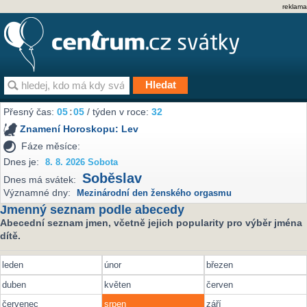
reklama
Přesný čas:
05
:
05
/ týden v roce:
32
Znamení Horoskopu:
Lev
Fáze měsíce:
Dnes je:
8. 8. 2026 Sobota
Soběslav
Dnes má svátek:
Významné dny:
Mezinárodní den ženského orgasmu
Jmenný seznam podle abecedy
Abecední seznam jmen, včetně jejich popularity pro výběr jména
dítě.
leden
únor
březen
duben
květen
červen
červenec
srpen
září