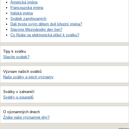
Americká jména
Francouzská jména
Italská jména
Svátek zamilovaných
Dali byste svým dětem dvě křestní jména?
Slavíme Mezinárodní den žen?
Co říkáte na elektronická přání k svátku?
Tipy k svátku
Slavíte svátek?
Význam našich svátků
Naše svátky a jejich významy
Svátky v zahraničí
Svátky u sousedů
O významných dnech
Znáte naše významné dny?
reklama