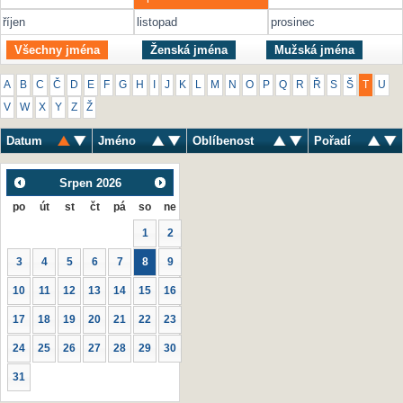
říjen
listopad
prosinec
Všechny jména
Ženská jména
Mužská jména
A
B
C
Č
D
E
F
G
H
I
J
K
L
M
N
O
P
Q
R
Ř
S
Š
T
U
V
W
X
Y
Z
Ž
Datum
Jméno
Oblíbenost
Pořadí
Srpen
2026
po
út
st
čt
pá
so
ne
1
2
3
4
5
6
7
8
9
10
11
12
13
14
15
16
17
18
19
20
21
22
23
24
25
26
27
28
29
30
31