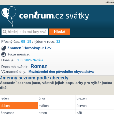
reklama
Přesný čas:
08
19
/ týden v roce:
32
Znamení Horoskopu:
Lev
Fáze měsíce:
Dnes je:
9. 8. 2026 Neděle
Roman
Dnes má svátek:
Významné dny:
Mezinárodní den původního obyvatelstva
Jmenný seznam podle abecedy
Abecední seznam jmen, včetně jejich popularity pro výběr jména
dítě.
leden
únor
březen
duben
květen
červen
červenec
srpen
září