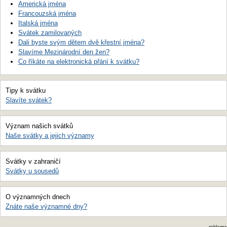
Americká jména
Francouzská jména
Italská jména
Svátek zamilovaných
Dali byste svým dětem dvě křestní jména?
Slavíme Mezinárodní den žen?
Co říkáte na elektronická přání k svátku?
Tipy k svátku
Slavíte svátek?
Význam našich svátků
Naše svátky a jejich významy
Svátky v zahraničí
Svátky u sousedů
O významných dnech
Znáte naše významné dny?
reklama