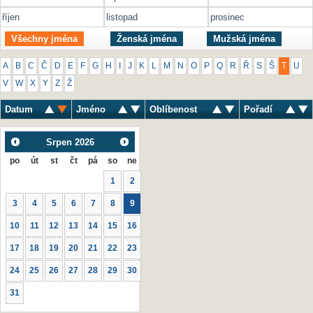
říjen
listopad
prosinec
Všechny jména
Ženská jména
Mužská jména
A
B
C
Č
D
E
F
G
H
I
J
K
L
M
N
O
P
Q
R
Ř
S
Š
T
U
V
W
X
Y
Z
Ž
Datum
Jméno
Oblíbenost
Pořadí
Srpen
2026
po
út
st
čt
pá
so
ne
1
2
3
4
5
6
7
8
9
10
11
12
13
14
15
16
17
18
19
20
21
22
23
24
25
26
27
28
29
30
31