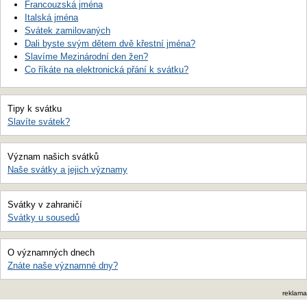
Francouzská jména
Italská jména
Svátek zamilovaných
Dali byste svým dětem dvě křestní jména?
Slavíme Mezinárodní den žen?
Co říkáte na elektronická přání k svátku?
Tipy k svátku
Slavíte svátek?
Význam našich svátků
Naše svátky a jejich významy
Svátky v zahraničí
Svátky u sousedů
O významných dnech
Znáte naše významné dny?
reklama