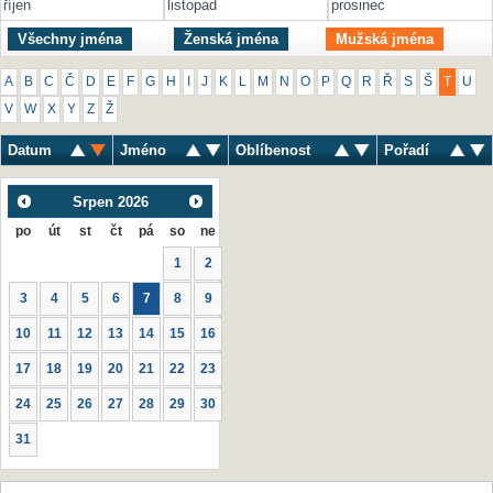
říjen
listopad
prosinec
Všechny jména
Ženská jména
Mužská jména
A
B
C
Č
D
E
F
G
H
I
J
K
L
M
N
O
P
Q
R
Ř
S
Š
T
U
V
W
X
Y
Z
Ž
Datum
Jméno
Oblíbenost
Pořadí
Srpen
2026
po
út
st
čt
pá
so
ne
1
2
3
4
5
6
7
8
9
10
11
12
13
14
15
16
17
18
19
20
21
22
23
24
25
26
27
28
29
30
31