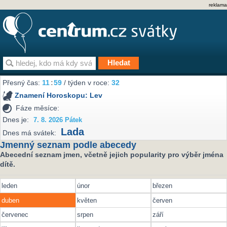
reklama
Přesný čas:
11
:
59
/ týden v roce:
32
Znamení Horoskopu:
Lev
Fáze měsíce:
Dnes je:
7. 8. 2026 Pátek
Lada
Dnes má svátek:
Jmenný seznam podle abecedy
Abecední seznam jmen, včetně jejich popularity pro výběr jména
dítě.
leden
únor
březen
duben
květen
červen
červenec
srpen
září