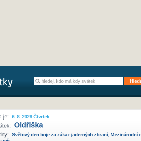
 je:
6. 8. 2026 Čtvrtek
Oldřiška
átek:
dny:
Světový den boje za zákaz jaderných zbraní
,
Mezinárodní 
a mír