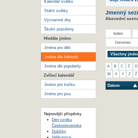
Kalendář svátků
Státní svátky
Jmenný sez
Abecední seznam
Významné dny
Školní prázdniny
leden
Hledáte jméno
červenec
Jména pro děti
Všechny jmén
Jména dle četnosti
Jména dle popularity
A
B
C
Č
D
W
X
Y
Z
Ž
Zvířecí kalendář
Jméno pro kočku
Datum
Jméno pro psa
Nejnovější příspěvky
Den vzniku
Československa
Dušičky
Velikonoce