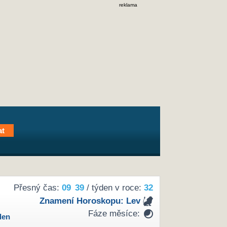
reklama
Přesný čas:
09
39
/ týden v roce:
32
Znamení Horoskopu:
Lev
Fáze měsíce:
den