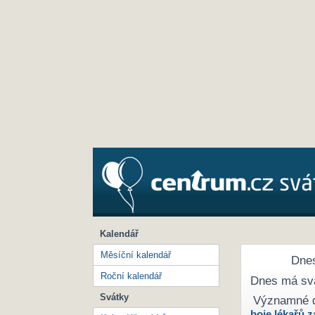
Kalendář
Měsíční kalendář
Dnes
Roční kalendář
Dnes má sv
Svátky
Významné 
boje lékařů z