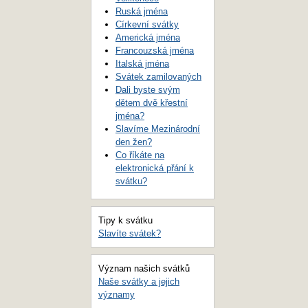
Ruská jména
Církevní svátky
Americká jména
Francouzská jména
Italská jména
Svátek zamilovaných
Dali byste svým
dětem dvě křestní
jména?
Slavíme Mezinárodní
den žen?
Co říkáte na
elektronická přání k
svátku?
Tipy k svátku
Slavíte svátek?
Význam našich svátků
Naše svátky a jejich
významy