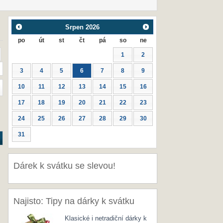
Srpen
2026
po
út
st
čt
pá
so
ne
1
2
3
4
5
6
7
8
9
10
11
12
13
14
15
16
17
18
19
20
21
22
23
24
25
26
27
28
29
30
31
Dárek k svátku se slevou!
Najisto: Tipy na dárky k svátku
Klasické i netradiční dárky k