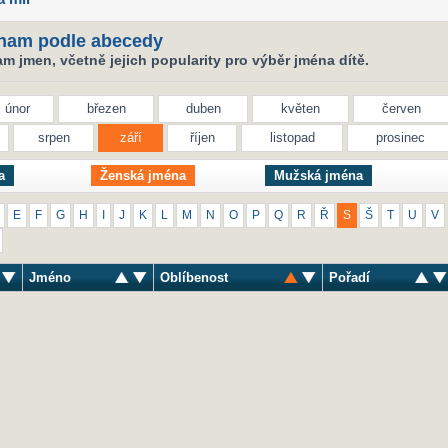
nam podle abecedy
 jmen, včetně jejich popularity pro výběr jména dítě.
únor
březen
duben
květen
červen
srpen
září
říjen
listopad
prosinec
a
Ženská jména
Mužská jména
E
F
G
H
I
J
K
L
M
N
O
P
Q
R
Ř
S
Š
T
U
V
Jméno
Oblíbenost
Pořadí