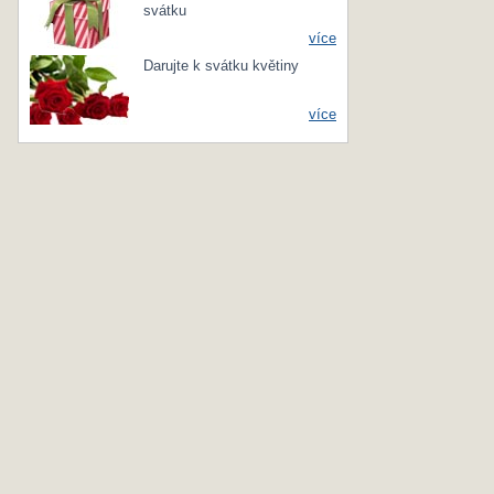
svátku
více
Darujte k svátku květiny
více