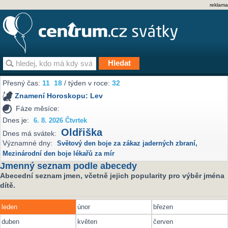
reklama
Přesný čas:
11
18
/ týden v roce:
32
Znamení Horoskopu:
Lev
Fáze měsíce:
Dnes je:
6. 8. 2026 Čtvrtek
Oldřiška
Dnes má svátek:
Významné dny:
Světový den boje za zákaz jaderných zbraní
,
Mezinárodní den boje lékařů za mír
Jmenný seznam podle abecedy
Abecední seznam jmen, včetně jejich popularity pro výběr jména
dítě.
leden
únor
březen
duben
květen
červen