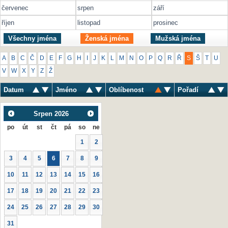
červenec
srpen
září
říjen
listopad
prosinec
Všechny jména
Ženská jména
Mužská jména
A
B
C
Č
D
E
F
G
H
I
J
K
L
M
N
O
P
Q
R
Ř
S
Š
T
U
V
W
X
Y
Z
Ž
Datum
Jméno
Oblíbenost
Pořadí
Srpen
2026
po
út
st
čt
pá
so
ne
1
2
3
4
5
6
7
8
9
10
11
12
13
14
15
16
17
18
19
20
21
22
23
24
25
26
27
28
29
30
31