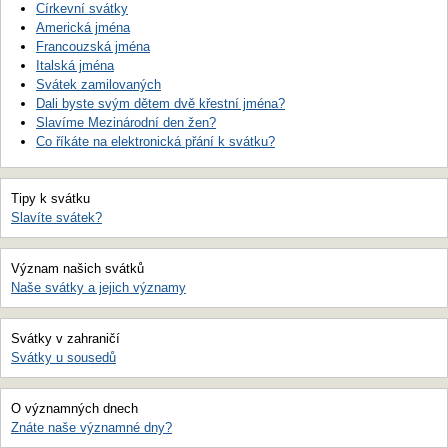
Církevní svátky
Americká jména
Francouzská jména
Italská jména
Svátek zamilovaných
Dali byste svým dětem dvě křestní jména?
Slavíme Mezinárodní den žen?
Co říkáte na elektronická přání k svátku?
Tipy k svátku
Slavíte svátek?
Význam našich svátků
Naše svátky a jejich významy
Svátky v zahraničí
Svátky u sousedů
O významných dnech
Znáte naše významné dny?