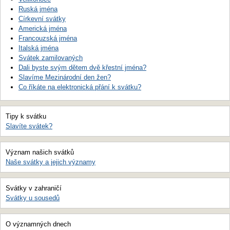
Ruská jména
Církevní svátky
Americká jména
Francouzská jména
Italská jména
Svátek zamilovaných
Dali byste svým dětem dvě křestní jména?
Slavíme Mezinárodní den žen?
Co říkáte na elektronická přání k svátku?
Tipy k svátku
Slavíte svátek?
Význam našich svátků
Naše svátky a jejich významy
Svátky v zahraničí
Svátky u sousedů
O významných dnech