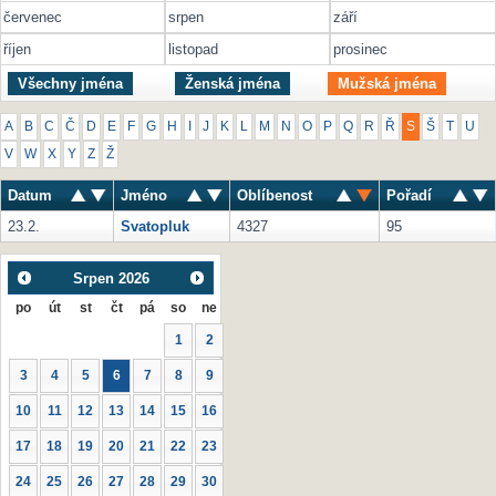
červenec
srpen
září
říjen
listopad
prosinec
Všechny jména
Ženská jména
Mužská jména
A
B
C
Č
D
E
F
G
H
I
J
K
L
M
N
O
P
Q
R
Ř
S
Š
T
U
V
W
X
Y
Z
Ž
Datum
Jméno
Oblíbenost
Pořadí
23.2.
Svatopluk
4327
95
Srpen
2026
po
út
st
čt
pá
so
ne
1
2
3
4
5
6
7
8
9
10
11
12
13
14
15
16
17
18
19
20
21
22
23
24
25
26
27
28
29
30