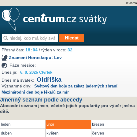
reklama
Přesný čas:
18
:
04
/ týden v roce:
32
Znamení Horoskopu:
Lev
Fáze měsíce:
Dnes je:
6. 8. 2026 Čtvrtek
Oldřiška
Dnes má svátek:
Významné dny:
Světový den boje za zákaz jaderných zbraní
,
Mezinárodní den boje lékařů za mír
Jmenný seznam podle abecedy
Abecední seznam jmen, včetně jejich popularity pro výběr jména
dítě.
leden
únor
březen
duben
květen
červen