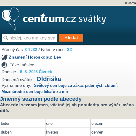
reklama
Přesný čas:
04
:
32
/ týden v roce:
32
Znamení Horoskopu:
Lev
Fáze měsíce:
Dnes je:
6. 8. 2026 Čtvrtek
Oldřiška
Dnes má svátek:
Významné dny:
Světový den boje za zákaz jaderných zbraní
,
Mezinárodní den boje lékařů za mír
Jmenný seznam podle abecedy
Abecední seznam jmen, včetně jejich popularity pro výběr jména
dítě.
leden
únor
březen
duben
květen
červen