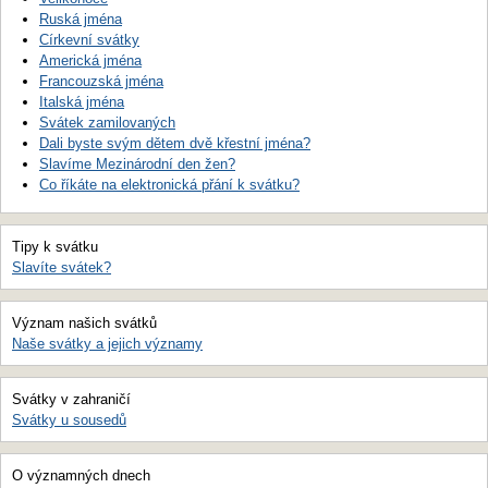
Ruská jména
Církevní svátky
Americká jména
Francouzská jména
Italská jména
Svátek zamilovaných
Dali byste svým dětem dvě křestní jména?
Slavíme Mezinárodní den žen?
Co říkáte na elektronická přání k svátku?
Tipy k svátku
Slavíte svátek?
Význam našich svátků
Naše svátky a jejich významy
Svátky v zahraničí
Svátky u sousedů
O významných dnech