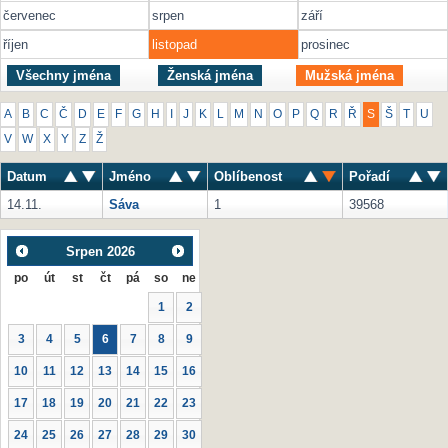
červenec
srpen
září
říjen
listopad
prosinec
Všechny jména
Ženská jména
Mužská jména
A
B
C
Č
D
E
F
G
H
I
J
K
L
M
N
O
P
Q
R
Ř
S
Š
T
U
V
W
X
Y
Z
Ž
Datum
Jméno
Oblíbenost
Pořadí
14.11.
Sáva
1
39568
Srpen
2026
po
út
st
čt
pá
so
ne
1
2
3
4
5
6
7
8
9
10
11
12
13
14
15
16
17
18
19
20
21
22
23
24
25
26
27
28
29
30