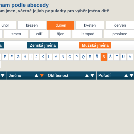
nam podle abecedy
 jmen, včetně jejich popularity pro výběr jména dítě.
únor
březen
duben
květen
červen
srpen
září
říjen
listopad
prosinec
a
Ženská jména
Mužská jména
E
F
G
H
I
J
K
L
M
N
O
P
Q
R
Ř
S
Š
T
U
V
Jméno
Oblíbenost
Pořadí