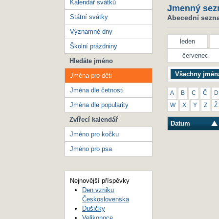
Kalendář svátků
Jmenný sez
Státní svátky
Abecední seznam
Významné dny
leden
Školní prázdniny
červenec
Hledáte jméno
Všechny jmén
Jména pro děti
Jména dle četnosti
A
B
C
Č
D
Jména dle popularity
W
X
Y
Z
Ž
Zvířecí kalendář
Datum
Jméno pro kočku
Jméno pro psa
Nejnovější příspěvky
Den vzniku
Československa
Dušičky
Velikonoce