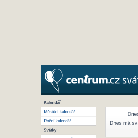
Kalendář
Měsíční kalendář
Dnes
Roční kalendář
Dnes má sv
Svátky