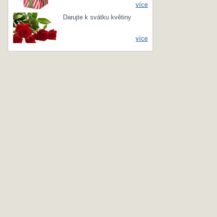
více
Darujte k svátku květiny
více