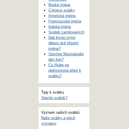
Ruská jména
Církevní svátky
Americká jména
Francouzská jména
Italská jména
Svátek zamilovaných
Dali byste svým
dětem dvě křestní
jména?
Slavíme Mezinárodní
den žen?
Co říkáte na
elektronická přání k
svátku?
Tipy k svátku
Slavíte svátek?
Význam našich svátků
Naše svátky a jejich
významy