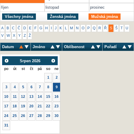
říjen
listopad
prosinec
Všechny jména
Ženská jména
Mužská jména
A
B
C
Č
D
E
F
G
H
I
J
K
L
M
N
O
P
Q
R
Ř
S
Š
T
U
V
W
X
Y
Z
Ž
Datum
Jméno
Oblíbenost
Pořadí
Srpen
2026
po
út
st
čt
pá
so
ne
1
2
3
4
5
6
7
8
9
10
11
12
13
14
15
16
17
18
19
20
21
22
23
24
25
26
27
28
29
30
31