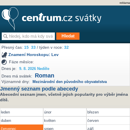
reklama
Přesný čas:
15
:
33
/ týden v roce:
32
Znamení Horoskopu:
Lev
Fáze měsíce:
Dnes je:
9. 8. 2026 Neděle
Roman
Dnes má svátek:
Významné dny:
Mezinárodní den původního obyvatelstva
Jmenný seznam podle abecedy
Abecední seznam jmen, včetně jejich popularity pro výběr jména
dítě.
leden
únor
březen
duben
květen
červen
červenec
srpen
září