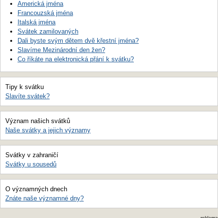
Americká jména
Francouzská jména
Italská jména
Svátek zamilovaných
Dali byste svým dětem dvě křestní jména?
Slavíme Mezinárodní den žen?
Co říkáte na elektronická přání k svátku?
Tipy k svátku
Slavíte svátek?
Význam našich svátků
Naše svátky a jejich významy
Svátky v zahraničí
Svátky u sousedů
O významných dnech
Znáte naše významné dny?
reklama