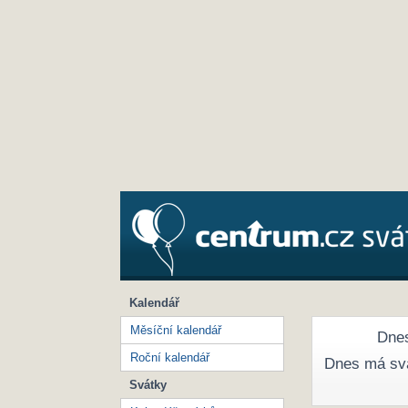
Kalendář
Měsíční kalendář
Dnes
Roční kalendář
Dnes má sv
Svátky