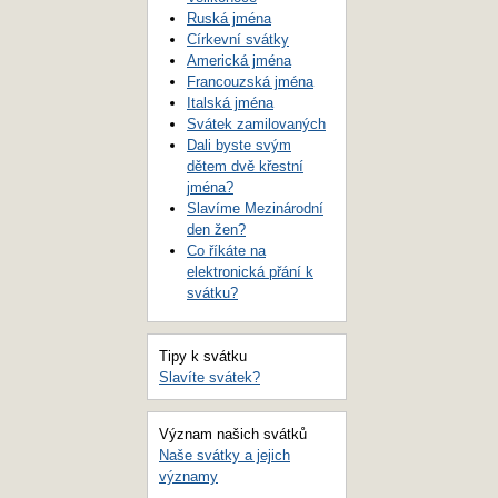
Ruská jména
Církevní svátky
Americká jména
Francouzská jména
Italská jména
Svátek zamilovaných
Dali byste svým
dětem dvě křestní
jména?
Slavíme Mezinárodní
den žen?
Co říkáte na
elektronická přání k
svátku?
Tipy k svátku
Slavíte svátek?
Význam našich svátků
Naše svátky a jejich
významy