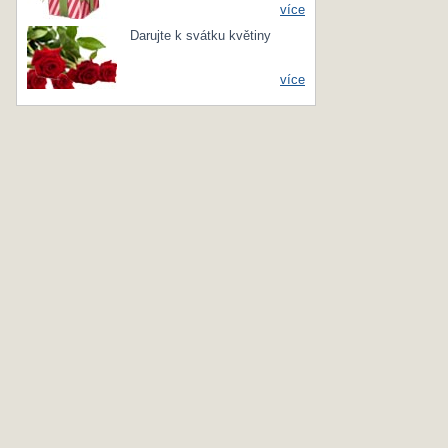
více
Darujte k svátku květiny
více