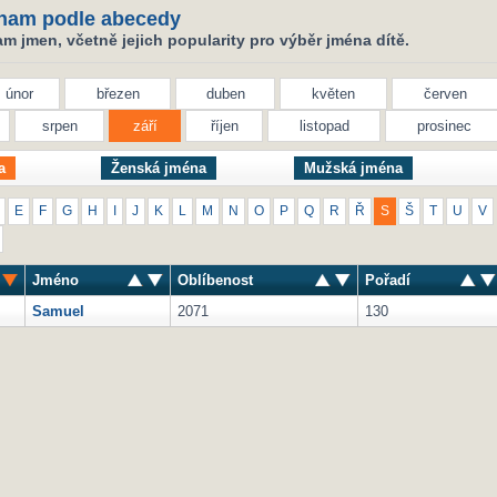
nam podle abecedy
 jmen, včetně jejich popularity pro výběr jména dítě.
únor
březen
duben
květen
červen
srpen
září
říjen
listopad
prosinec
a
Ženská jména
Mužská jména
E
F
G
H
I
J
K
L
M
N
O
P
Q
R
Ř
S
Š
T
U
V
Jméno
Oblíbenost
Pořadí
Samuel
2071
130