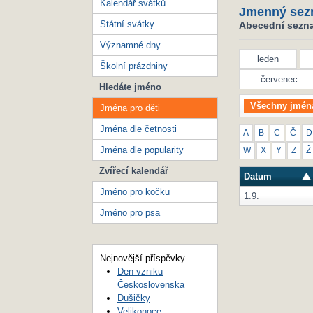
Kalendář svátků
Jmenný sez
Státní svátky
Abecední seznam
Významné dny
leden
Školní prázdniny
červenec
Hledáte jméno
Všechny jmén
Jména pro děti
Jména dle četnosti
A
B
C
Č
D
Jména dle popularity
W
X
Y
Z
Ž
Zvířecí kalendář
Datum
Jméno pro kočku
1.9.
Jméno pro psa
Nejnovější příspěvky
Den vzniku
Československa
Dušičky
Velikonoce