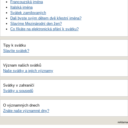
Francouzská jména
Italská jména
Svátek zamilovaných
Dali byste svým dětem dvě křestní jména?
Slavíme Mezinárodní den žen?
Co říkáte na elektronická přání k svátku?
Tipy k svátku
Slavíte svátek?
Význam našich svátků
Naše svátky a jejich významy
Svátky v zahraničí
Svátky u sousedů
O významných dnech
Znáte naše významné dny?
reklama