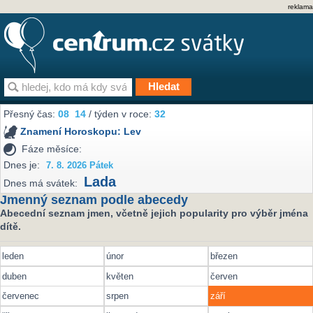
reklama
Přesný čas:
08
14
/ týden v roce:
32
Znamení Horoskopu:
Lev
Fáze měsíce:
Dnes je:
7. 8. 2026 Pátek
Lada
Dnes má svátek:
Jmenný seznam podle abecedy
Abecední seznam jmen, včetně jejich popularity pro výběr jména
dítě.
leden
únor
březen
duben
květen
červen
červenec
srpen
září