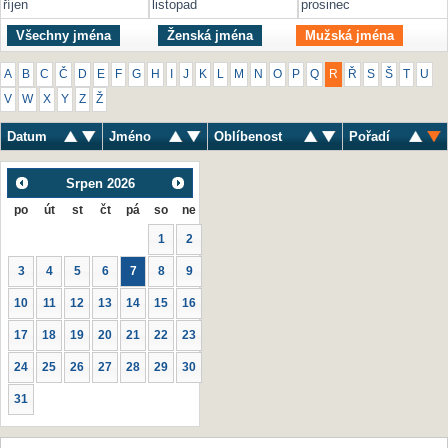
říjen
listopad
prosinec
Všechny jména
Ženská jména
Mužská jména
A
B
C
Č
D
E
F
G
H
I
J
K
L
M
N
O
P
Q
R
Ř
S
Š
T
U
V
W
X
Y
Z
Ž
Datum
Jméno
Oblíbenost
Pořadí
Srpen
2026
po
út
st
čt
pá
so
ne
1
2
3
4
5
6
7
8
9
10
11
12
13
14
15
16
17
18
19
20
21
22
23
24
25
26
27
28
29
30
31