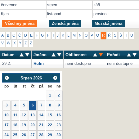
červenec
srpen
září
říjen
listopad
prosinec
Všechny jména
Ženská jména
Mužská jména
A
B
C
Č
D
E
F
G
H
I
J
K
L
M
N
O
P
Q
R
Ř
S
Š
T
U
V
W
X
Y
Z
Ž
Datum
Jméno
Oblíbenost
Pořadí
29.2.
Rufin
není dostupné
není dostupné
Srpen
2026
po
út
st
čt
pá
so
ne
1
2
3
4
5
6
7
8
9
10
11
12
13
14
15
16
17
18
19
20
21
22
23
24
25
26
27
28
29
30