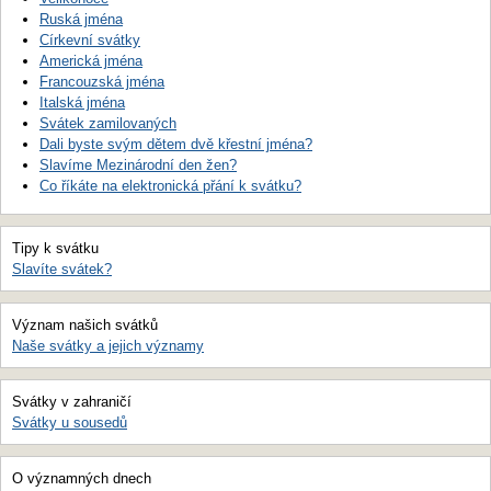
Ruská jména
Církevní svátky
Americká jména
Francouzská jména
Italská jména
Svátek zamilovaných
Dali byste svým dětem dvě křestní jména?
Slavíme Mezinárodní den žen?
Co říkáte na elektronická přání k svátku?
Tipy k svátku
Slavíte svátek?
Význam našich svátků
Naše svátky a jejich významy
Svátky v zahraničí
Svátky u sousedů
O významných dnech