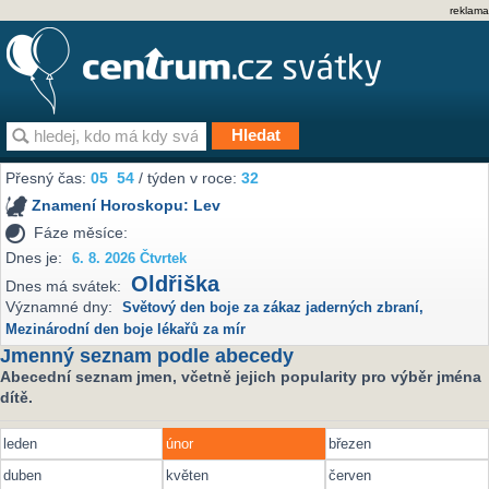
reklama
Přesný čas:
05
54
/ týden v roce:
32
Znamení Horoskopu:
Lev
Fáze měsíce:
Dnes je:
6. 8. 2026 Čtvrtek
Oldřiška
Dnes má svátek:
Významné dny:
Světový den boje za zákaz jaderných zbraní
,
Mezinárodní den boje lékařů za mír
Jmenný seznam podle abecedy
Abecední seznam jmen, včetně jejich popularity pro výběr jména
dítě.
leden
únor
březen
duben
květen
červen