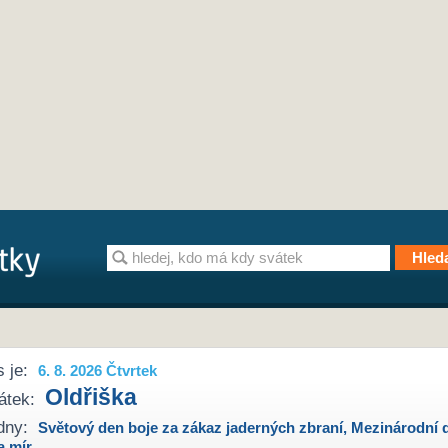
 je:
6. 8. 2026 Čtvrtek
Oldřiška
átek:
dny:
Světový den boje za zákaz jaderných zbraní
,
Mezinárodní 
a mír