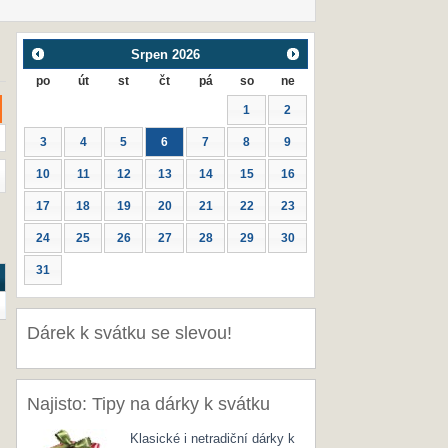
Srpen
2026
po
út
st
čt
pá
so
ne
1
2
3
4
5
6
7
8
9
10
11
12
13
14
15
16
17
18
19
20
21
22
23
24
25
26
27
28
29
30
31
Dárek k svátku se slevou!
Najisto: Tipy na dárky k svátku
Klasické i netradiční dárky k