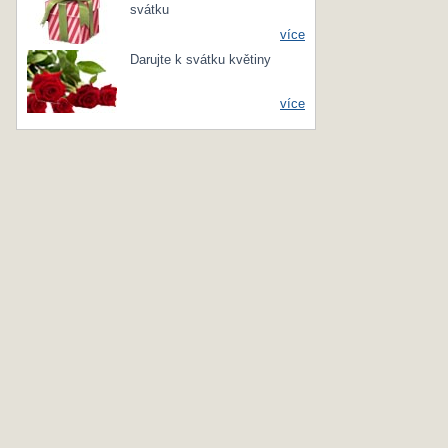
svátku
více
Darujte k svátku květiny
více