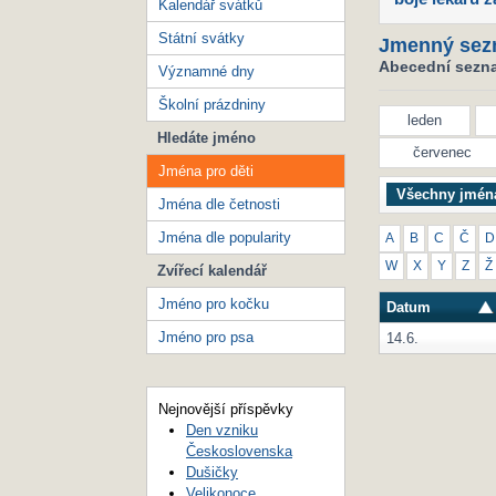
Kalendář svátků
Státní svátky
Jmenný sez
Abecední seznam
Významné dny
Školní prázdniny
leden
Hledáte jméno
červenec
Jména pro děti
Všechny jmén
Jména dle četnosti
Jména dle popularity
A
B
C
Č
D
W
X
Y
Z
Ž
Zvířecí kalendář
Jméno pro kočku
Datum
Jméno pro psa
14.6.
Nejnovější příspěvky
Den vzniku
Československa
Dušičky
Velikonoce