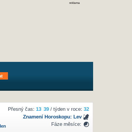
reklama
Přesný čas:
13
39
/ týden v roce:
32
Znamení Horoskopu:
Lev
Fáze měsíce:
den