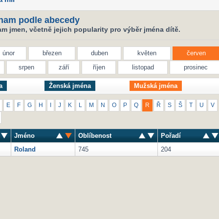
nam podle abecedy
 jmen, včetně jejich popularity pro výběr jména dítě.
únor
březen
duben
květen
červen
srpen
září
říjen
listopad
prosinec
a
Ženská jména
Mužská jména
E
F
G
H
I
J
K
L
M
N
O
P
Q
R
Ř
S
Š
T
U
V
Jméno
Oblíbenost
Pořadí
Roland
745
204