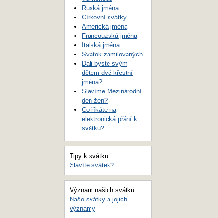
Ruská jména
Církevní svátky
Americká jména
Francouzská jména
Italská jména
Svátek zamilovaných
Dali byste svým
dětem dvě křestní
jména?
Slavíme Mezinárodní
den žen?
Co říkáte na
elektronická přání k
svátku?
Tipy k svátku
Slavíte svátek?
Význam našich svátků
Naše svátky a jejich
významy