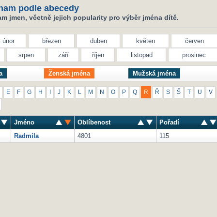
nam podle abecedy
 jmen, včetně jejich popularity pro výběr jména dítě.
únor
březen
duben
květen
červen
srpen
září
říjen
listopad
prosinec
a
Ženská jména
Mužská jména
E
F
G
H
I
J
K
L
M
N
O
P
Q
R
Ř
S
Š
T
U
V
Jméno
Oblíbenost
Pořadí
Radmila
4801
115