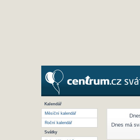
Kalendář
Měsíční kalendář
Dnes
Roční kalendář
Dnes má sv
Svátky