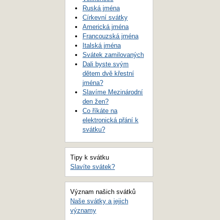
Ruská jména
Církevní svátky
Americká jména
Francouzská jména
Italská jména
Svátek zamilovaných
Dali byste svým
dětem dvě křestní
jména?
Slavíme Mezinárodní
den žen?
Co říkáte na
elektronická přání k
svátku?
Tipy k svátku
Slavíte svátek?
Význam našich svátků
Naše svátky a jejich
významy