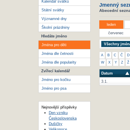
Kalendář svátků
Jmenný sez
Státní svátky
Abecední seznam
Významné dny
leden
Školní prázdniny
červenec
Hledáte jméno
Všechny jmén
Jména pro děti
Jména dle četnosti
A
B
C
Č
D
Jména dle popularity
W
X
Y
Z
Ž
Zvířecí kalendář
Datum
Jméno pro kočku
3.1.
Jméno pro psa
Nejnovější příspěvky
Den vzniku
Československa
Dušičky
Velikonoce