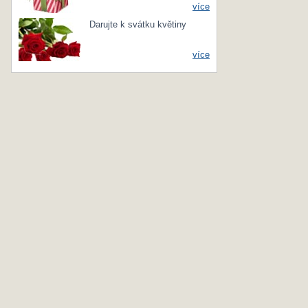
více
Darujte k svátku květiny
více