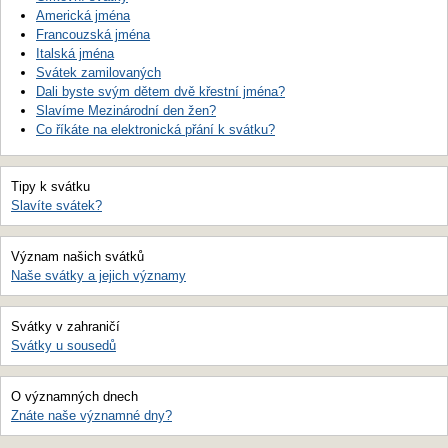
Americká jména
Francouzská jména
Italská jména
Svátek zamilovaných
Dali byste svým dětem dvě křestní jména?
Slavíme Mezinárodní den žen?
Co říkáte na elektronická přání k svátku?
Tipy k svátku
Slavíte svátek?
Význam našich svátků
Naše svátky a jejich významy
Svátky v zahraničí
Svátky u sousedů
O významných dnech
Znáte naše významné dny?