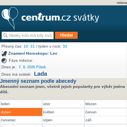
reklama
Přesný čas:
10
31
/ týden v roce:
32
Znamení Horoskopu:
Lev
Fáze měsíce:
Dnes je:
7. 8. 2026 Pátek
Lada
Dnes má svátek:
Jmenný seznam podle abecedy
Abecední seznam jmen, včetně jejich popularity pro výběr jména
dítě.
leden
únor
březen
duben
květen
červen
červenec
srpen
září