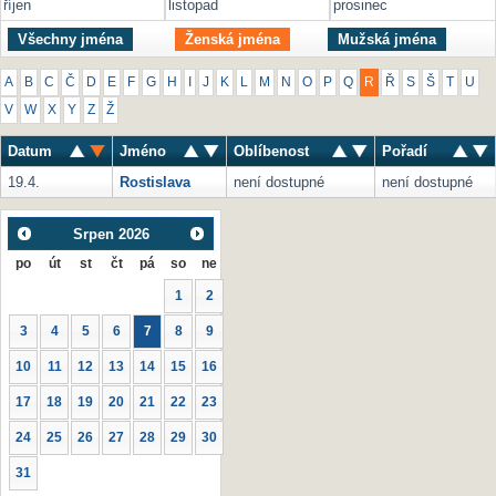
říjen
listopad
prosinec
Všechny jména
Ženská jména
Mužská jména
A
B
C
Č
D
E
F
G
H
I
J
K
L
M
N
O
P
Q
R
Ř
S
Š
T
U
V
W
X
Y
Z
Ž
Datum
Jméno
Oblíbenost
Pořadí
19.4.
Rostislava
není dostupné
není dostupné
Srpen
2026
po
út
st
čt
pá
so
ne
1
2
3
4
5
6
7
8
9
10
11
12
13
14
15
16
17
18
19
20
21
22
23
24
25
26
27
28
29
30
31