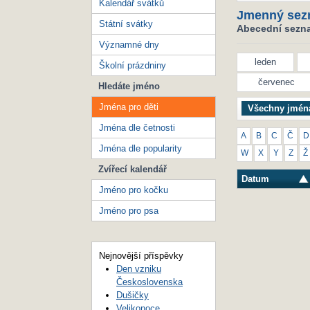
Kalendář svátků
Jmenný sez
Státní svátky
Abecední seznam
Významné dny
leden
Školní prázdniny
červenec
Hledáte jméno
Jména pro děti
Všechny jmén
Jména dle četnosti
A
B
C
Č
D
Jména dle popularity
W
X
Y
Z
Ž
Zvířecí kalendář
Datum
Jméno pro kočku
Jméno pro psa
Nejnovější příspěvky
Den vzniku
Československa
Dušičky
Velikonoce