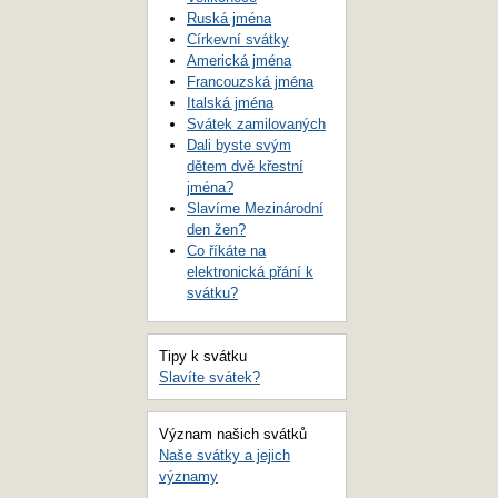
Ruská jména
Církevní svátky
Americká jména
Francouzská jména
Italská jména
Svátek zamilovaných
Dali byste svým
dětem dvě křestní
jména?
Slavíme Mezinárodní
den žen?
Co říkáte na
elektronická přání k
svátku?
Tipy k svátku
Slavíte svátek?
Význam našich svátků
Naše svátky a jejich
významy