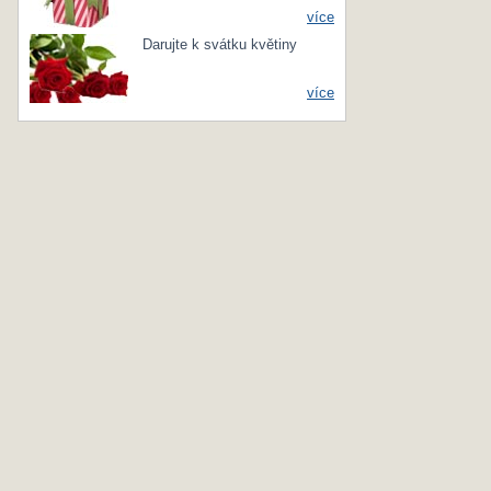
více
Darujte k svátku květiny
více