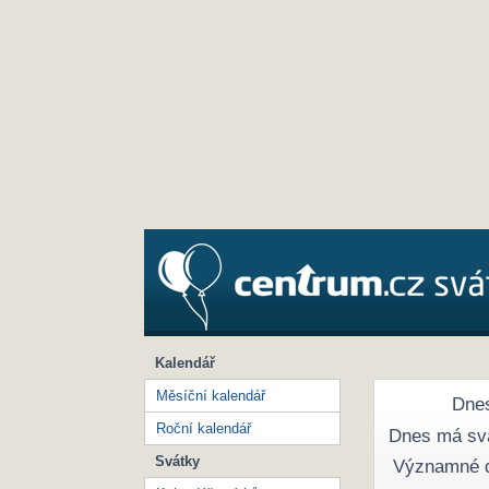
Kalendář
Měsíční kalendář
Dnes
Roční kalendář
Dnes má sv
Svátky
Významné 