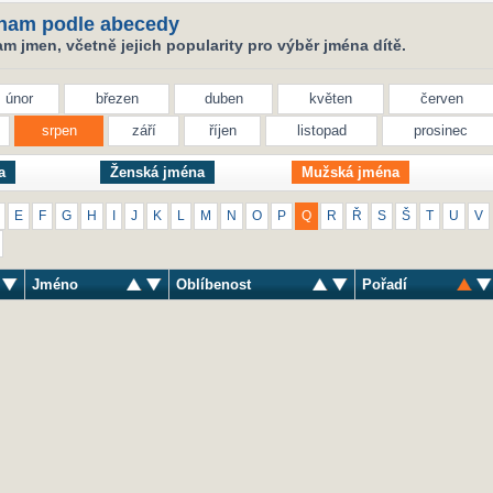
nam podle abecedy
 jmen, včetně jejich popularity pro výběr jména dítě.
únor
březen
duben
květen
červen
srpen
září
říjen
listopad
prosinec
a
Ženská jména
Mužská jména
E
F
G
H
I
J
K
L
M
N
O
P
Q
R
Ř
S
Š
T
U
V
Jméno
Oblíbenost
Pořadí