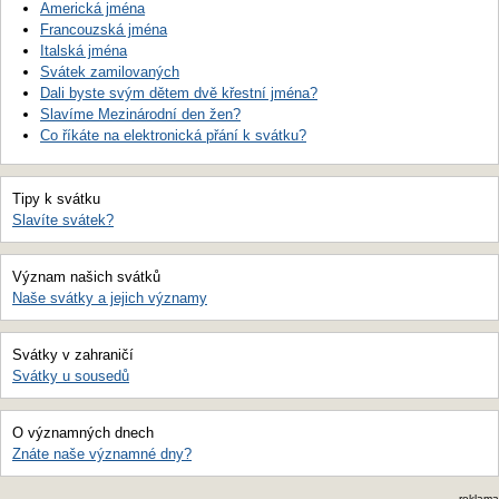
Americká jména
Francouzská jména
Italská jména
Svátek zamilovaných
Dali byste svým dětem dvě křestní jména?
Slavíme Mezinárodní den žen?
Co říkáte na elektronická přání k svátku?
Tipy k svátku
Slavíte svátek?
Význam našich svátků
Naše svátky a jejich významy
Svátky v zahraničí
Svátky u sousedů
O významných dnech
Znáte naše významné dny?
reklama