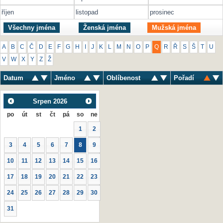
říjen
listopad
prosinec
Všechny jména
Ženská jména
Mužská jména
A
B
C
Č
D
E
F
G
H
I
J
K
L
M
N
O
P
Q
R
Ř
S
Š
T
U
V
W
X
Y
Z
Ž
Datum
Jméno
Oblíbenost
Pořadí
Srpen
2026
po
út
st
čt
pá
so
ne
1
2
3
4
5
6
7
8
9
10
11
12
13
14
15
16
17
18
19
20
21
22
23
24
25
26
27
28
29
30
31