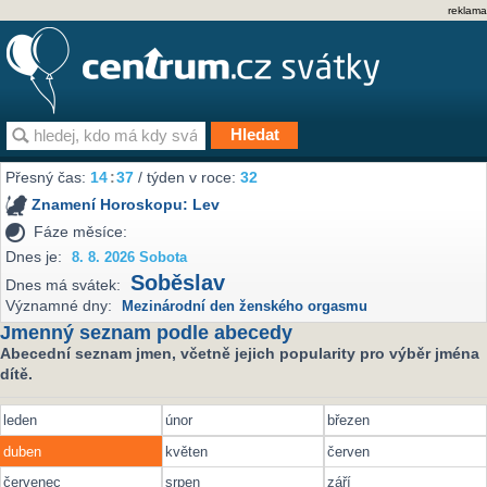
reklama
Přesný čas:
14
:
37
/ týden v roce:
32
Znamení Horoskopu:
Lev
Fáze měsíce:
Dnes je:
8. 8. 2026 Sobota
Soběslav
Dnes má svátek:
Významné dny:
Mezinárodní den ženského orgasmu
Jmenný seznam podle abecedy
Abecední seznam jmen, včetně jejich popularity pro výběr jména
dítě.
leden
únor
březen
duben
květen
červen
červenec
srpen
září