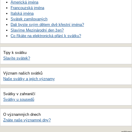
Americká jména
Francouzská jména
Italská jména
Svátek zamilovaných
Dali byste svým dětem dvě křestní jména?
Slavíme Mezinárodní den žen?
Co říkáte na elektronická přání k svátku?
Tipy k svátku
Slavíte svátek?
Význam našich svátků
Naše svátky a jejich významy
Svátky v zahraničí
Svátky u sousedů
O významných dnech
Znáte naše významné dny?
reklama