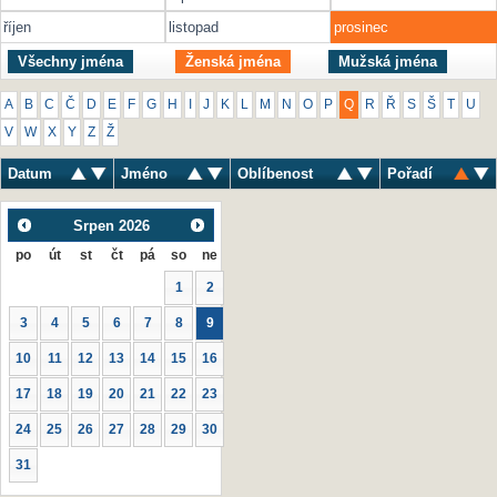
říjen
listopad
prosinec
Všechny jména
Ženská jména
Mužská jména
A
B
C
Č
D
E
F
G
H
I
J
K
L
M
N
O
P
Q
R
Ř
S
Š
T
U
V
W
X
Y
Z
Ž
Datum
Jméno
Oblíbenost
Pořadí
Srpen
2026
po
út
st
čt
pá
so
ne
1
2
3
4
5
6
7
8
9
10
11
12
13
14
15
16
17
18
19
20
21
22
23
24
25
26
27
28
29
30
31