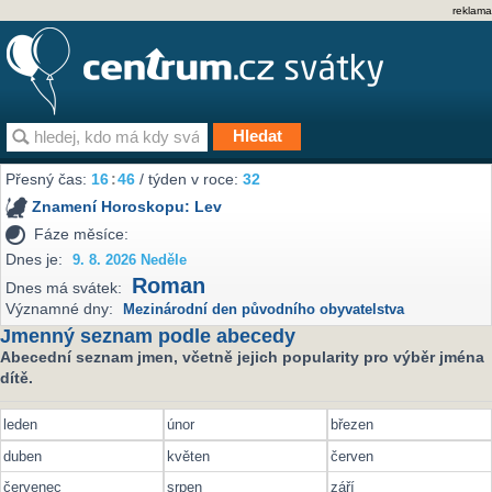
reklama
Přesný čas:
16
:
46
/ týden v roce:
32
Znamení Horoskopu:
Lev
Fáze měsíce:
Dnes je:
9. 8. 2026 Neděle
Roman
Dnes má svátek:
Významné dny:
Mezinárodní den původního obyvatelstva
Jmenný seznam podle abecedy
Abecední seznam jmen, včetně jejich popularity pro výběr jména
dítě.
leden
únor
březen
duben
květen
červen
červenec
srpen
září