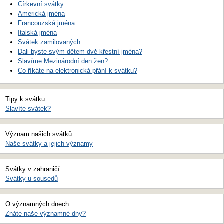
Církevní svátky
Americká jména
Francouzská jména
Italská jména
Svátek zamilovaných
Dali byste svým dětem dvě křestní jména?
Slavíme Mezinárodní den žen?
Co říkáte na elektronická přání k svátku?
Tipy k svátku
Slavíte svátek?
Význam našich svátků
Naše svátky a jejich významy
Svátky v zahraničí
Svátky u sousedů
O významných dnech
Znáte naše významné dny?