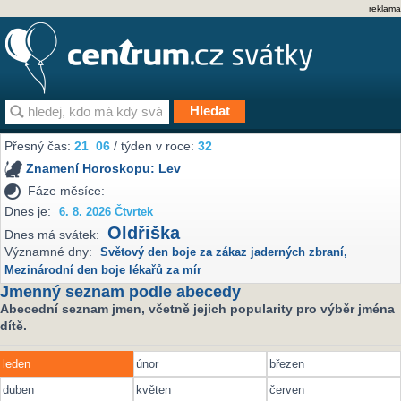
reklama
Přesný čas:
21
06
/ týden v roce:
32
Znamení Horoskopu:
Lev
Fáze měsíce:
Dnes je:
6. 8. 2026 Čtvrtek
Oldřiška
Dnes má svátek:
Významné dny:
Světový den boje za zákaz jaderných zbraní
,
Mezinárodní den boje lékařů za mír
Jmenný seznam podle abecedy
Abecední seznam jmen, včetně jejich popularity pro výběr jména
dítě.
leden
únor
březen
duben
květen
červen