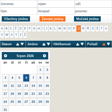
červenec
srpen
září
říjen
listopad
prosinec
Všechny jména
Ženská jména
Mužská jména
A
B
C
Č
D
E
F
G
H
I
J
K
L
M
N
O
P
Q
R
Ř
S
Š
T
U
V
W
X
Y
Z
Ž
Datum
Jméno
Oblíbenost
Pořadí
Srpen
2026
po
út
st
čt
pá
so
ne
1
2
3
4
5
6
7
8
9
10
11
12
13
14
15
16
17
18
19
20
21
22
23
24
25
26
27
28
29
30
31