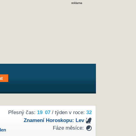
reklama
Přesný čas:
19
07
/ týden v roce:
32
Znamení Horoskopu:
Lev
Fáze měsíce:
den