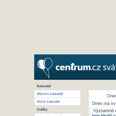
Kalendář
Měsíční kalendář
Dnes
Roční kalendář
Dnes má sv
Svátky
Významné 
boje lékařů z