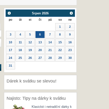
Srpen
2026
po
út
st
čt
pá
so
ne
1
2
3
4
5
6
7
8
9
10
11
12
13
14
15
16
17
18
19
20
21
22
23
24
25
26
27
28
29
30
31
Dárek k svátku se slevou!
Najisto: Tipy na dárky k svátku
Klasické i netradiční dárky k