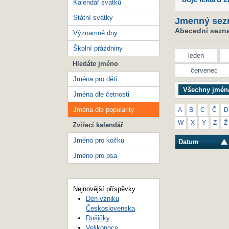
Kalendář svátků
Státní svátky
Jmenný sez
Abecední seznam
Významné dny
Školní prázdniny
leden
Hledáte jméno
červenec
Jména pro děti
Všechny jmén
Jména dle četnosti
Jména dle popularity
A
B
C
Č
D
W
X
Y
Z
Ž
Zvířecí kalendář
Jméno pro kočku
Datum
Jméno pro psa
Nejnovější příspěvky
Den vzniku
Československa
Dušičky
Velikonoce