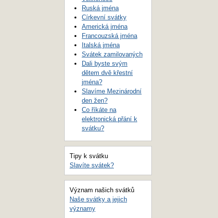
Ruská jména
Církevní svátky
Americká jména
Francouzská jména
Italská jména
Svátek zamilovaných
Dali byste svým
dětem dvě křestní
jména?
Slavíme Mezinárodní
den žen?
Co říkáte na
elektronická přání k
svátku?
Tipy k svátku
Slavíte svátek?
Význam našich svátků
Naše svátky a jejich
významy