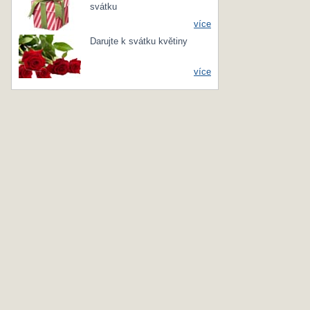
svátku
více
Darujte k svátku květiny
více