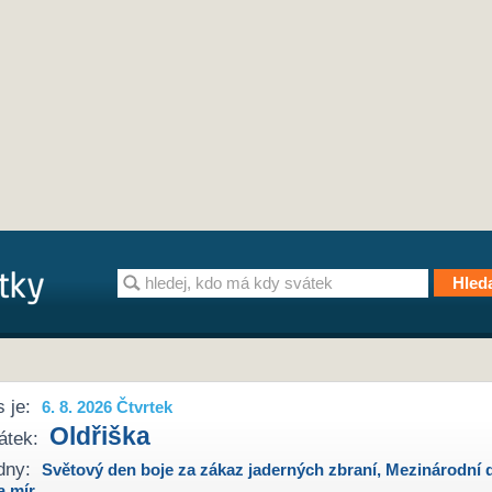
 je:
6. 8. 2026 Čtvrtek
Oldřiška
átek:
dny:
Světový den boje za zákaz jaderných zbraní
,
Mezinárodní 
a mír