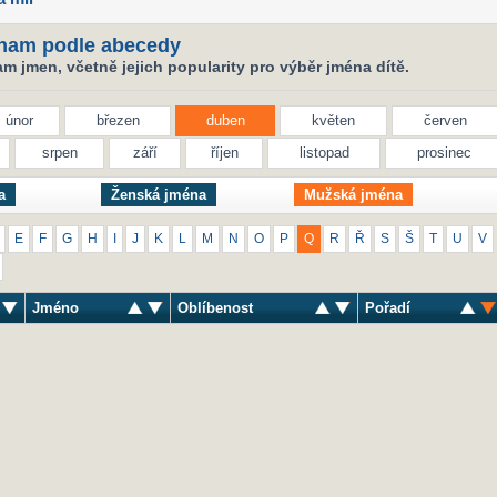
nam podle abecedy
 jmen, včetně jejich popularity pro výběr jména dítě.
únor
březen
duben
květen
červen
srpen
září
říjen
listopad
prosinec
a
Ženská jména
Mužská jména
E
F
G
H
I
J
K
L
M
N
O
P
Q
R
Ř
S
Š
T
U
V
Jméno
Oblíbenost
Pořadí