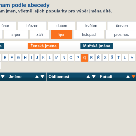
nam podle abecedy
 jmen, včetně jejich popularity pro výběr jména dítě.
únor
březen
duben
květen
červen
srpen
září
říjen
listopad
prosinec
a
Ženská jména
Mužská jména
E
F
G
H
I
J
K
L
M
N
O
P
Q
R
Ř
S
Š
T
U
V
Jméno
Oblíbenost
Pořadí