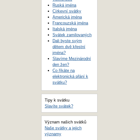
Ruská jména
Církevní svátky
Americká jména
Francouzská jména
Italská jména
Svátek zamilovaných
Dali byste svým
dětem dvě křestní
jména?
Slavíme Mezinárodní
den žen?
Co říkáte na
elektronická přání k
svátku?
Tipy k svátku
Slavíte svátek?
Význam našich svátků
Naše svátky a jejich
významy