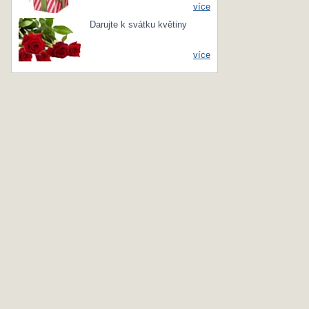
více
Darujte k svátku květiny
více