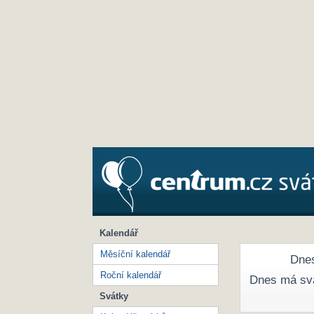
Kalendář
Měsíční kalendář
Dnes
Roční kalendář
Dnes má sv
Svátky