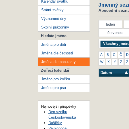
Kalendář svátků
Jmenný sez
Státní svátky
Abecední seznam
Významné dny
leden
Školní prázdniny
červenec
Hledáte jméno
Všechny jmén
Jména pro děti
Jména dle četnosti
A
B
C
Č
D
Jména dle popularity
W
X
Y
Z
Ž
Zvířecí kalendář
Datum
Jméno pro kočku
Jméno pro psa
Nejnovější příspěvky
Den vzniku
Československa
Dušičky
Velikonoce