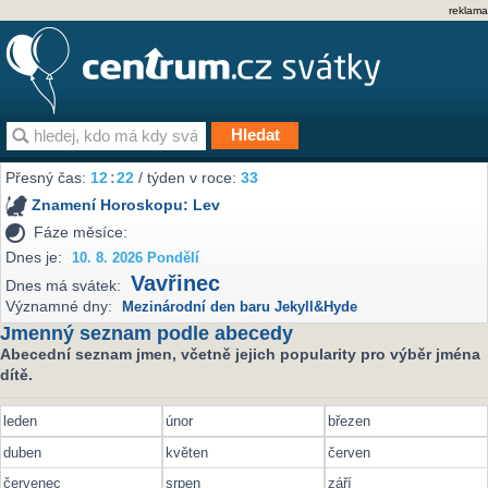
reklama
Přesný čas:
12
:
22
/ týden v roce:
33
Znamení Horoskopu:
Lev
Fáze měsíce:
Dnes je:
10. 8. 2026 Pondělí
Vavřinec
Dnes má svátek:
Významné dny:
Mezinárodní den baru Jekyll&Hyde
Jmenný seznam podle abecedy
Abecední seznam jmen, včetně jejich popularity pro výběr jména
dítě.
leden
únor
březen
duben
květen
červen
červenec
srpen
září