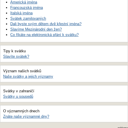
Americká jména
Francouzská jména
Italská jména
Svátek zamilovaných
Dali byste svým dětem dvě křestní jména?
Slavíme Mezinárodní den žen?
Co říkáte na elektronická přání k svátku?
Tipy k svátku
Slavíte svátek?
Význam našich svátků
Naše svátky a jejich významy
Svátky v zahraničí
Svátky u sousedů
O významných dnech
Znáte naše významné dny?
reklama