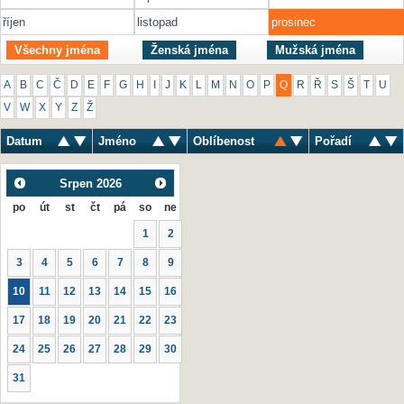
říjen
listopad
prosinec
Všechny jména
Ženská jména
Mužská jména
A
B
C
Č
D
E
F
G
H
I
J
K
L
M
N
O
P
Q
R
Ř
S
Š
T
U
V
W
X
Y
Z
Ž
Datum
Jméno
Oblíbenost
Pořadí
Srpen
2026
po
út
st
čt
pá
so
ne
1
2
3
4
5
6
7
8
9
10
11
12
13
14
15
16
17
18
19
20
21
22
23
24
25
26
27
28
29
30
31