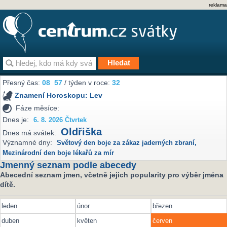
reklama
Přesný čas:
08
57
/ týden v roce:
32
Znamení Horoskopu:
Lev
Fáze měsíce:
Dnes je:
6. 8. 2026 Čtvrtek
Oldřiška
Dnes má svátek:
Významné dny:
Světový den boje za zákaz jaderných zbraní
,
Mezinárodní den boje lékařů za mír
Jmenný seznam podle abecedy
Abecední seznam jmen, včetně jejich popularity pro výběr jména
dítě.
leden
únor
březen
duben
květen
červen