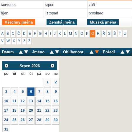
červenec
srpen
září
říjen
listopad
prosinec
Všechny jména
Ženská jména
Mužská jména
A
B
C
Č
D
E
F
G
H
I
J
K
L
M
N
O
P
Q
R
Ř
S
Š
T
U
V
W
X
Y
Z
Ž
Datum
Jméno
Oblíbenost
Pořadí
Srpen
2026
po
út
st
čt
pá
so
ne
1
2
3
4
5
6
7
8
9
10
11
12
13
14
15
16
17
18
19
20
21
22
23
24
25
26
27
28
29
30
31