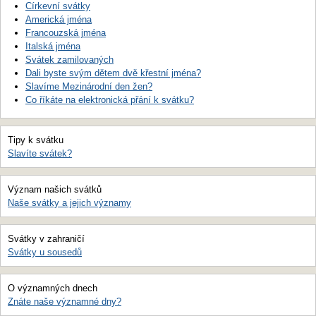
Církevní svátky
Americká jména
Francouzská jména
Italská jména
Svátek zamilovaných
Dali byste svým dětem dvě křestní jména?
Slavíme Mezinárodní den žen?
Co říkáte na elektronická přání k svátku?
Tipy k svátku
Slavíte svátek?
Význam našich svátků
Naše svátky a jejich významy
Svátky v zahraničí
Svátky u sousedů
O významných dnech
Znáte naše významné dny?