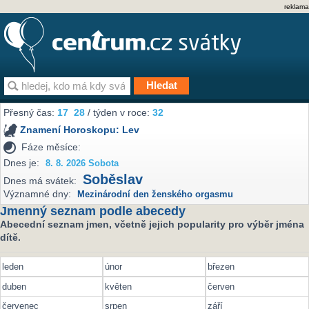
reklama
Přesný čas:
17
28
/ týden v roce:
32
Znamení Horoskopu:
Lev
Fáze měsíce:
Dnes je:
8. 8. 2026 Sobota
Soběslav
Dnes má svátek:
Významné dny:
Mezinárodní den ženského orgasmu
Jmenný seznam podle abecedy
Abecední seznam jmen, včetně jejich popularity pro výběr jména
dítě.
leden
únor
březen
duben
květen
červen
červenec
srpen
září