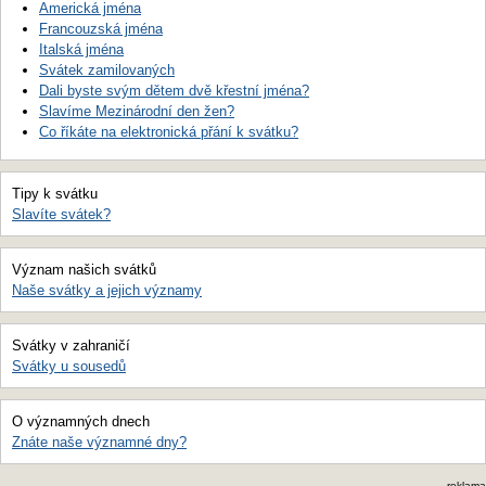
Americká jména
Francouzská jména
Italská jména
Svátek zamilovaných
Dali byste svým dětem dvě křestní jména?
Slavíme Mezinárodní den žen?
Co říkáte na elektronická přání k svátku?
Tipy k svátku
Slavíte svátek?
Význam našich svátků
Naše svátky a jejich významy
Svátky v zahraničí
Svátky u sousedů
O významných dnech
Znáte naše významné dny?
reklama