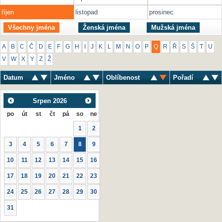
říjen
listopad
prosinec
Všechny jména
Ženská jména
Mužská jména
A
B
C
Č
D
E
F
G
H
I
J
K
L
M
N
O
P
Q
R
Ř
S
Š
T
U
V
W
X
Y
Z
Ž
Datum
Jméno
Oblíbenost
Pořadí
Srpen
2026
po
út
st
čt
pá
so
ne
1
2
3
4
5
6
7
8
9
10
11
12
13
14
15
16
17
18
19
20
21
22
23
24
25
26
27
28
29
30
31