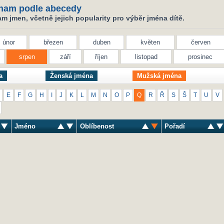
nam podle abecedy
 jmen, včetně jejich popularity pro výběr jména dítě.
únor
březen
duben
květen
červen
srpen
září
říjen
listopad
prosinec
a
Ženská jména
Mužská jména
E
F
G
H
I
J
K
L
M
N
O
P
Q
R
Ř
S
Š
T
U
V
Jméno
Oblíbenost
Pořadí