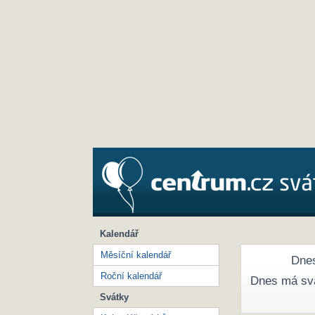
Kalendář
Měsíční kalendář
Dnes
Roční kalendář
Dnes má sv
Svátky