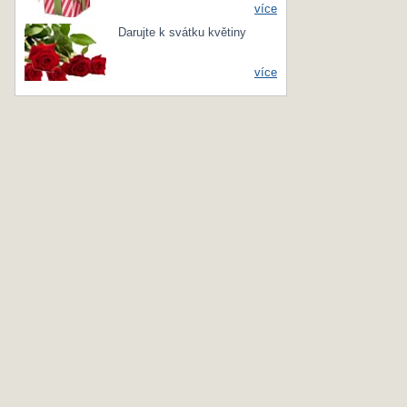
více
Darujte k svátku květiny
více