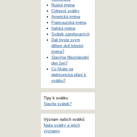
Ruská jména
Církevní svátky
Americká jména
Francouzská jména
Italská jména
Svátek zamilovaných
Dali byste svým
dětem dvě křestní
jména?
Slavíme Mezinárodní
den žen?
Co říkáte na
elektronická přání k
svátku?
Tipy k svátku
Slavíte svátek?
Význam našich svátků
Naše svátky a jejich
významy