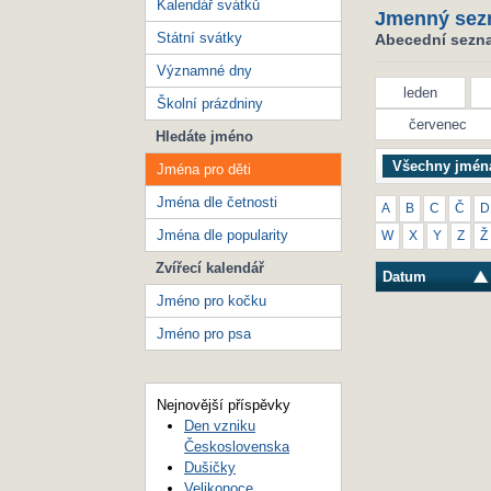
Kalendář svátků
Jmenný sez
Státní svátky
Abecední seznam
Významné dny
leden
Školní prázdniny
červenec
Hledáte jméno
Všechny jmén
Jména pro děti
Jména dle četnosti
A
B
C
Č
D
Jména dle popularity
W
X
Y
Z
Ž
Zvířecí kalendář
Datum
Jméno pro kočku
Jméno pro psa
Nejnovější příspěvky
Den vzniku
Československa
Dušičky
Velikonoce