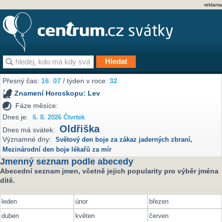
reklama
Přesný čas:
16
07
/ týden v roce:
32
Znamení Horoskopu:
Lev
Fáze měsíce:
Dnes je:
6. 8. 2026 Čtvrtek
Oldřiška
Dnes má svátek:
Významné dny:
Světový den boje za zákaz jaderných zbraní
,
Mezinárodní den boje lékařů za mír
Jmenný seznam podle abecedy
Abecední seznam jmen, včetně jejich popularity pro výběr jména
dítě.
leden
únor
březen
duben
květen
červen