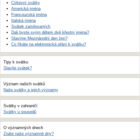
Církevní svátky
Americká jména
Francouzská jména
Italská jména
Svátek zamilovaných
Dali byste svým dětem dvě křestní jména?
Slavíme Mezinárodní den žen?
Co říkáte na elektronická přání k svátku?
Tipy k svátku
Slavíte svátek?
Význam našich svátků
Naše svátky a jejich významy
Svátky v zahraničí
Svátky u sousedů
O významných dnech
Znáte naše významné dny?