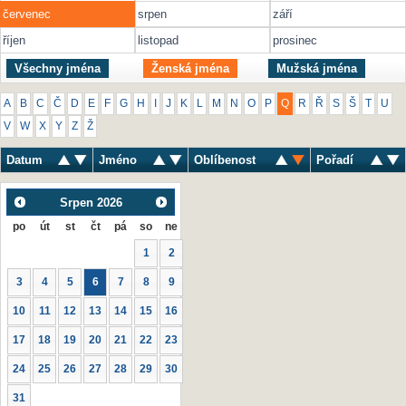
červenec
srpen
září
říjen
listopad
prosinec
Všechny jména
Ženská jména
Mužská jména
A
B
C
Č
D
E
F
G
H
I
J
K
L
M
N
O
P
Q
R
Ř
S
Š
T
U
V
W
X
Y
Z
Ž
Datum
Jméno
Oblíbenost
Pořadí
Srpen
2026
po
út
st
čt
pá
so
ne
1
2
3
4
5
6
7
8
9
10
11
12
13
14
15
16
17
18
19
20
21
22
23
24
25
26
27
28
29
30
31