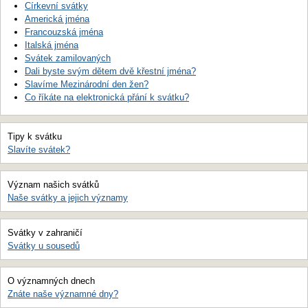
Církevní svátky
Americká jména
Francouzská jména
Italská jména
Svátek zamilovaných
Dali byste svým dětem dvě křestní jména?
Slavíme Mezinárodní den žen?
Co říkáte na elektronická přání k svátku?
Tipy k svátku
Slavíte svátek?
Význam našich svátků
Naše svátky a jejich významy
Svátky v zahraničí
Svátky u sousedů
O významných dnech
Znáte naše významné dny?