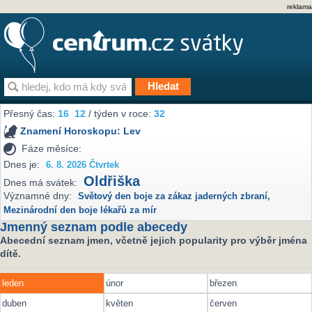
reklama
Přesný čas:
16
12
/ týden v roce:
32
Znamení Horoskopu:
Lev
Fáze měsíce:
Dnes je:
6. 8. 2026 Čtvrtek
Oldřiška
Dnes má svátek:
Významné dny:
Světový den boje za zákaz jaderných zbraní
,
Mezinárodní den boje lékařů za mír
Jmenný seznam podle abecedy
Abecední seznam jmen, včetně jejich popularity pro výběr jména
dítě.
leden
únor
březen
duben
květen
červen