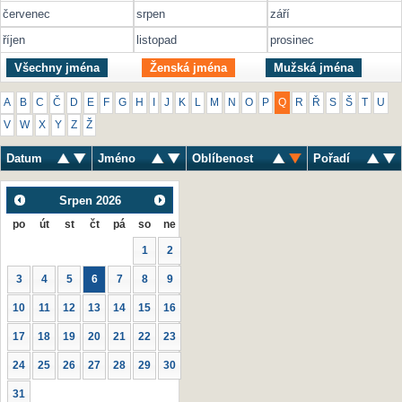
červenec
srpen
září
říjen
listopad
prosinec
Všechny jména
Ženská jména
Mužská jména
A
B
C
Č
D
E
F
G
H
I
J
K
L
M
N
O
P
Q
R
Ř
S
Š
T
U
V
W
X
Y
Z
Ž
Datum
Jméno
Oblíbenost
Pořadí
Srpen
2026
po
út
st
čt
pá
so
ne
1
2
3
4
5
6
7
8
9
10
11
12
13
14
15
16
17
18
19
20
21
22
23
24
25
26
27
28
29
30
31