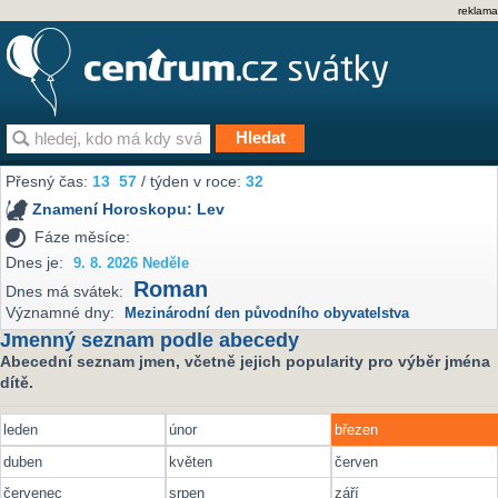
reklama
Přesný čas:
13
57
/ týden v roce:
32
Znamení Horoskopu:
Lev
Fáze měsíce:
Dnes je:
9. 8. 2026 Neděle
Roman
Dnes má svátek:
Významné dny:
Mezinárodní den původního obyvatelstva
Jmenný seznam podle abecedy
Abecední seznam jmen, včetně jejich popularity pro výběr jména
dítě.
leden
únor
březen
duben
květen
červen
červenec
srpen
září