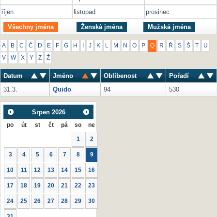
říjen
listopad
prosinec
Všechny jména
Ženská jména
Mužská jména
A
B
C
Č
D
E
F
G
H
I
J
K
L
M
N
O
P
Q
R
Ř
S
Š
T
U
V
W
X
Y
Z
Ž
Datum
Jméno
Oblíbenost
Pořadí
31.3.
Quido
94
530
Srpen
2026
po
út
st
čt
pá
so
ne
1
2
3
4
5
6
7
8
9
10
11
12
13
14
15
16
17
18
19
20
21
22
23
24
25
26
27
28
29
30
31