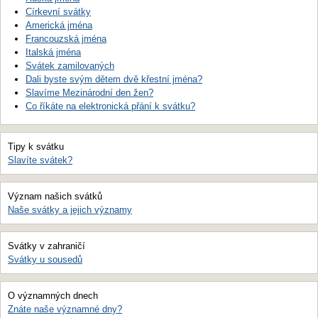
Církevní svátky
Americká jména
Francouzská jména
Italská jména
Svátek zamilovaných
Dali byste svým dětem dvě křestní jména?
Slavíme Mezinárodní den žen?
Co říkáte na elektronická přání k svátku?
Tipy k svátku
Slavíte svátek?
Význam našich svátků
Naše svátky a jejich významy
Svátky v zahraničí
Svátky u sousedů
O významných dnech
Znáte naše významné dny?