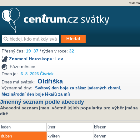
reklama
Přesný čas:
19
37
/ týden v roce:
32
Znamení Horoskopu:
Lev
Fáze měsíce:
Dnes je:
6. 8. 2026 Čtvrtek
Oldřiška
Dnes má svátek:
Významné dny:
Světový den boje za zákaz jaderných zbraní
,
Mezinárodní den boje lékařů za mír
Jmenný seznam podle abecedy
Abecední seznam jmen, včetně jejich popularity pro výběr jména
dítě.
leden
únor
březen
duben
květen
červen