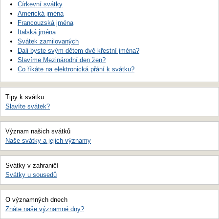
Církevní svátky
Americká jména
Francouzská jména
Italská jména
Svátek zamilovaných
Dali byste svým dětem dvě křestní jména?
Slavíme Mezinárodní den žen?
Co říkáte na elektronická přání k svátku?
Tipy k svátku
Slavíte svátek?
Význam našich svátků
Naše svátky a jejich významy
Svátky v zahraničí
Svátky u sousedů
O významných dnech
Znáte naše významné dny?