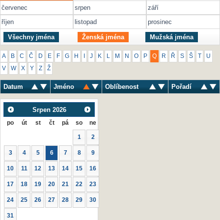
červenec
srpen
září
říjen
listopad
prosinec
Všechny jména
Ženská jména
Mužská jména
A
B
C
Č
D
E
F
G
H
I
J
K
L
M
N
O
P
Q
R
Ř
S
Š
T
U
V
W
X
Y
Z
Ž
Datum
Jméno
Oblíbenost
Pořadí
Srpen
2026
po
út
st
čt
pá
so
ne
1
2
3
4
5
6
7
8
9
10
11
12
13
14
15
16
17
18
19
20
21
22
23
24
25
26
27
28
29
30
31