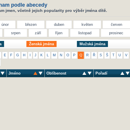
nam podle abecedy
 jmen, včetně jejich popularity pro výběr jména dítě.
únor
březen
duben
květen
červen
srpen
září
říjen
listopad
prosinec
a
Ženská jména
Mužská jména
E
F
G
H
I
J
K
L
M
N
O
P
Q
R
Ř
S
Š
T
U
V
Jméno
Oblíbenost
Pořadí