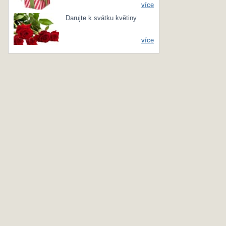
více
Darujte k svátku květiny
více