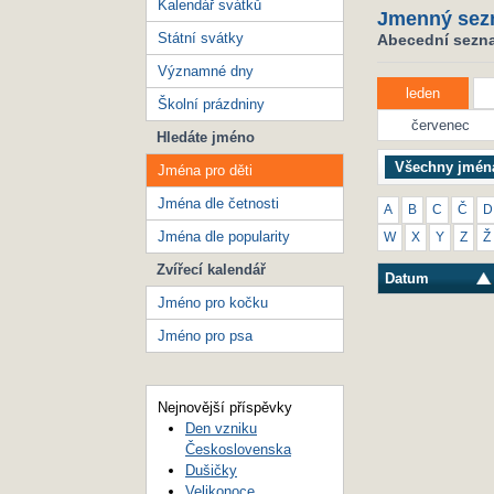
Kalendář svátků
Jmenný sez
Státní svátky
Abecední seznam
Významné dny
leden
Školní prázdniny
červenec
Hledáte jméno
Všechny jmén
Jména pro děti
Jména dle četnosti
A
B
C
Č
D
Jména dle popularity
W
X
Y
Z
Ž
Zvířecí kalendář
Datum
Jméno pro kočku
Jméno pro psa
Nejnovější příspěvky
Den vzniku
Československa
Dušičky
Velikonoce