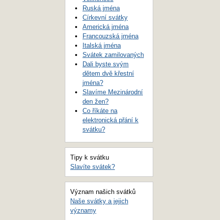
Ruská jména
Církevní svátky
Americká jména
Francouzská jména
Italská jména
Svátek zamilovaných
Dali byste svým
dětem dvě křestní
jména?
Slavíme Mezinárodní
den žen?
Co říkáte na
elektronická přání k
svátku?
Tipy k svátku
Slavíte svátek?
Význam našich svátků
Naše svátky a jejich
významy