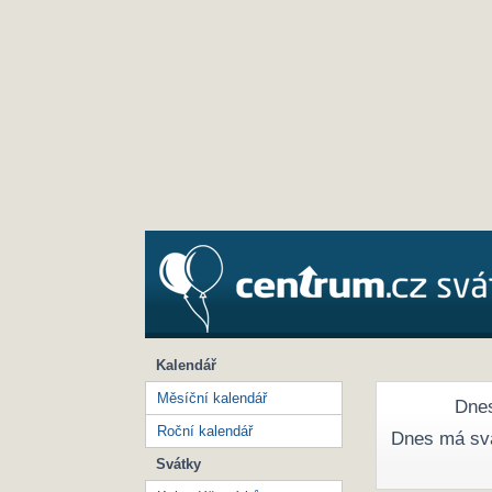
Kalendář
Měsíční kalendář
Dnes
Roční kalendář
Dnes má sv
Svátky