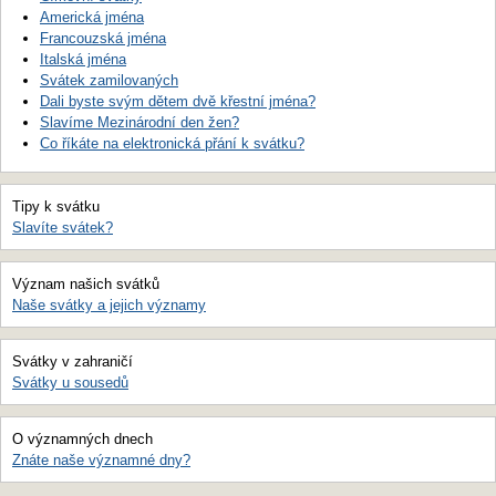
Americká jména
Francouzská jména
Italská jména
Svátek zamilovaných
Dali byste svým dětem dvě křestní jména?
Slavíme Mezinárodní den žen?
Co říkáte na elektronická přání k svátku?
Tipy k svátku
Slavíte svátek?
Význam našich svátků
Naše svátky a jejich významy
Svátky v zahraničí
Svátky u sousedů
O významných dnech
Znáte naše významné dny?