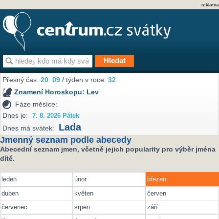
reklama
Přesný čas:
20
:
09
/ týden v roce:
32
Znamení Horoskopu:
Lev
Fáze měsíce:
Dnes je:
7. 8. 2026 Pátek
Lada
Dnes má svátek:
Jmenný seznam podle abecedy
Abecední seznam jmen, včetně jejich popularity pro výběr jména
dítě.
leden
únor
březen
duben
květen
červen
červenec
srpen
září