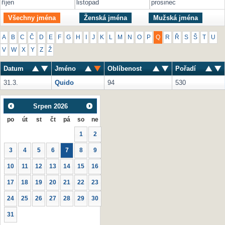
říjen
listopad
prosinec
Všechny jména
Ženská jména
Mužská jména
A
B
C
Č
D
E
F
G
H
I
J
K
L
M
N
O
P
Q
R
Ř
S
Š
T
U
V
W
X
Y
Z
Ž
Datum
Jméno
Oblíbenost
Pořadí
31.3.
Quido
94
530
Srpen
2026
po
út
st
čt
pá
so
ne
1
2
3
4
5
6
7
8
9
10
11
12
13
14
15
16
17
18
19
20
21
22
23
24
25
26
27
28
29
30
31