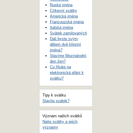
Ruská jména
Církevní svátky
Americká jména
Francouzská jména
Italská jména
Svátek zamilovaných
Dali byste svým
dětem dvě křestní
jména?
Slavíme Mezinárodní
den žen?
Co říkáte na
elektronická přání k
svátku?
Tipy k svátku
Slavíte svátek?
Význam našich svátků
Naše svátky a jejich
významy