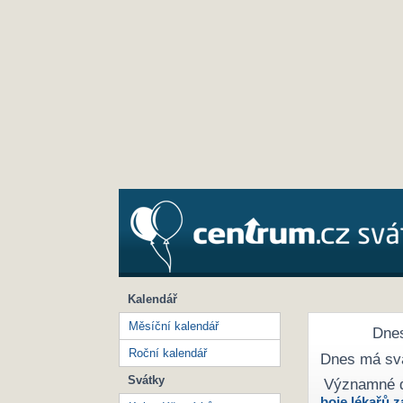
Kalendář
Měsíční kalendář
Dnes
Roční kalendář
Dnes má sv
Svátky
Významné 
boje lékařů z