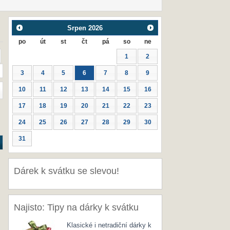
Srpen
2026
po
út
st
čt
pá
so
ne
1
2
3
4
5
6
7
8
9
10
11
12
13
14
15
16
17
18
19
20
21
22
23
24
25
26
27
28
29
30
31
Dárek k svátku se slevou!
Najisto: Tipy na dárky k svátku
Klasické i netradiční dárky k