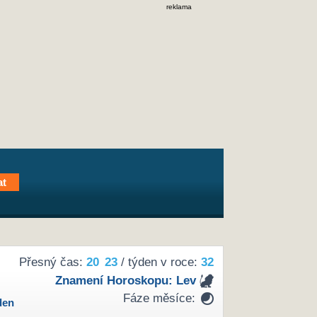
reklama
Přesný čas:
20
23
/ týden v roce:
32
Znamení Horoskopu:
Lev
Fáze měsíce:
den