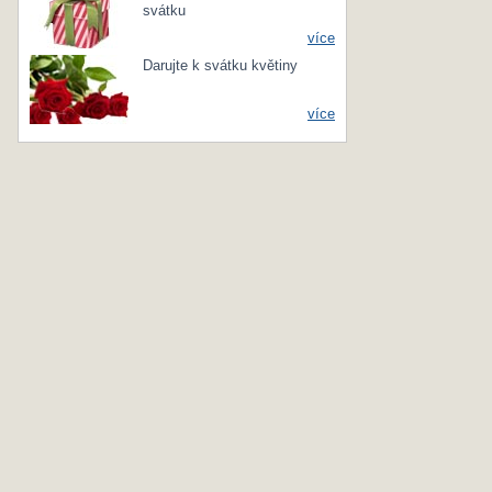
svátku
více
Darujte k svátku květiny
více