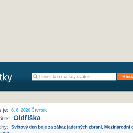
 je:
6. 8. 2026 Čtvrtek
Oldřiška
átek:
dny:
Světový den boje za zákaz jaderných zbraní
,
Mezinárodní 
a mír