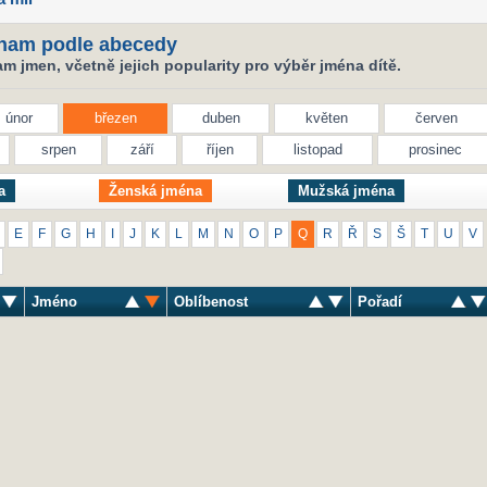
nam podle abecedy
 jmen, včetně jejich popularity pro výběr jména dítě.
únor
březen
duben
květen
červen
srpen
září
říjen
listopad
prosinec
a
Ženská jména
Mužská jména
E
F
G
H
I
J
K
L
M
N
O
P
Q
R
Ř
S
Š
T
U
V
Jméno
Oblíbenost
Pořadí