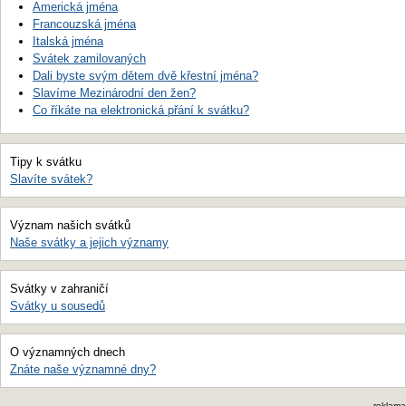
Americká jména
Francouzská jména
Italská jména
Svátek zamilovaných
Dali byste svým dětem dvě křestní jména?
Slavíme Mezinárodní den žen?
Co říkáte na elektronická přání k svátku?
Tipy k svátku
Slavíte svátek?
Význam našich svátků
Naše svátky a jejich významy
Svátky v zahraničí
Svátky u sousedů
O významných dnech
Znáte naše významné dny?
reklama