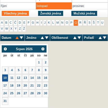
říjen
listopad
prosinec
Všechny jména
Ženská jména
Mužská jména
A
B
C
Č
D
E
F
G
H
I
J
K
L
M
N
O
P
Q
R
Ř
S
Š
T
U
V
W
X
Y
Z
Ž
Datum
Jméno
Oblíbenost
Pořadí
Srpen
2026
po
út
st
čt
pá
so
ne
1
2
3
4
5
6
7
8
9
10
11
12
13
14
15
16
17
18
19
20
21
22
23
24
25
26
27
28
29
30
31