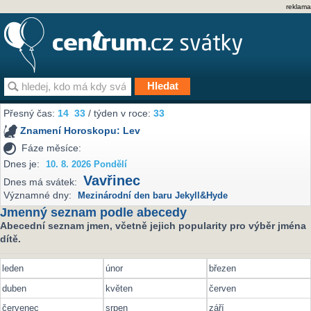
reklama
Přesný čas:
14
33
/ týden v roce:
33
Znamení Horoskopu:
Lev
Fáze měsíce:
Dnes je:
10. 8. 2026 Pondělí
Vavřinec
Dnes má svátek:
Významné dny:
Mezinárodní den baru Jekyll&Hyde
Jmenný seznam podle abecedy
Abecední seznam jmen, včetně jejich popularity pro výběr jména
dítě.
leden
únor
březen
duben
květen
červen
červenec
srpen
září