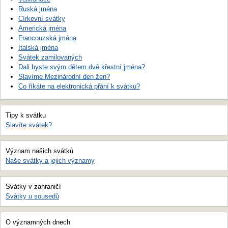
Ruská jména
Církevní svátky
Americká jména
Francouzská jména
Italská jména
Svátek zamilovaných
Dali byste svým dětem dvě křestní jména?
Slavíme Mezinárodní den žen?
Co říkáte na elektronická přání k svátku?
Tipy k svátku
Slavíte svátek?
Význam našich svátků
Naše svátky a jejich významy
Svátky v zahraničí
Svátky u sousedů
O významných dnech