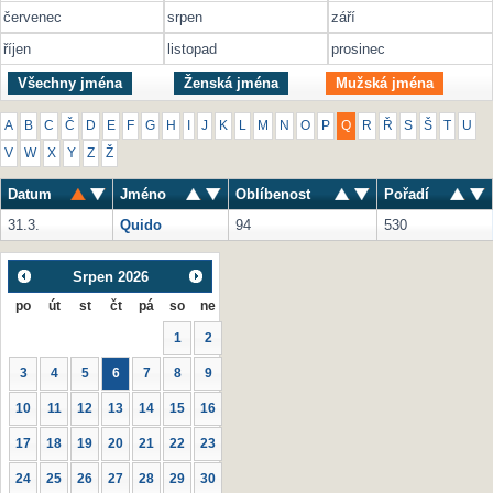
červenec
srpen
září
říjen
listopad
prosinec
Všechny jména
Ženská jména
Mužská jména
A
B
C
Č
D
E
F
G
H
I
J
K
L
M
N
O
P
Q
R
Ř
S
Š
T
U
V
W
X
Y
Z
Ž
Datum
Jméno
Oblíbenost
Pořadí
31.3.
Quido
94
530
Srpen
2026
po
út
st
čt
pá
so
ne
1
2
3
4
5
6
7
8
9
10
11
12
13
14
15
16
17
18
19
20
21
22
23
24
25
26
27
28
29
30