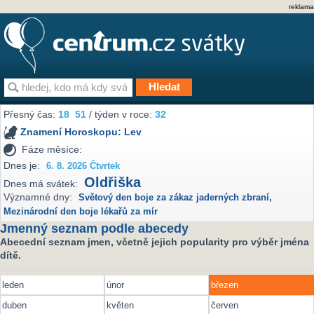
reklama
Přesný čas:
18
51
/ týden v roce:
32
Znamení Horoskopu:
Lev
Fáze měsíce:
Dnes je:
6. 8. 2026 Čtvrtek
Oldřiška
Dnes má svátek:
Významné dny:
Světový den boje za zákaz jaderných zbraní
,
Mezinárodní den boje lékařů za mír
Jmenný seznam podle abecedy
Abecední seznam jmen, včetně jejich popularity pro výběr jména
dítě.
leden
únor
březen
duben
květen
červen