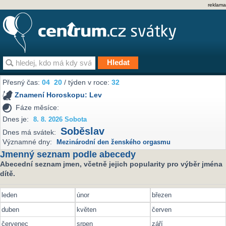
reklama
Přesný čas:
04
20
/ týden v roce:
32
Znamení Horoskopu:
Lev
Fáze měsíce:
Dnes je:
8. 8. 2026 Sobota
Soběslav
Dnes má svátek:
Významné dny:
Mezinárodní den ženského orgasmu
Jmenný seznam podle abecedy
Abecední seznam jmen, včetně jejich popularity pro výběr jména
dítě.
leden
únor
březen
duben
květen
červen
červenec
srpen
září