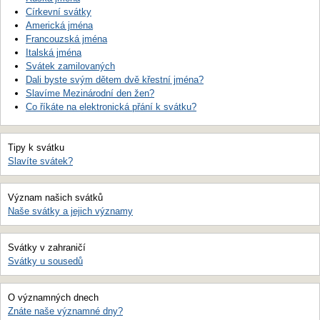
Církevní svátky
Americká jména
Francouzská jména
Italská jména
Svátek zamilovaných
Dali byste svým dětem dvě křestní jména?
Slavíme Mezinárodní den žen?
Co říkáte na elektronická přání k svátku?
Tipy k svátku
Slavíte svátek?
Význam našich svátků
Naše svátky a jejich významy
Svátky v zahraničí
Svátky u sousedů
O významných dnech
Znáte naše významné dny?