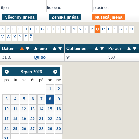
říjen
listopad
prosinec
Všechny jména
Ženská jména
Mužská jména
A
B
C
Č
D
E
F
G
H
I
J
K
L
M
N
O
P
Q
R
Ř
S
Š
T
U
V
W
X
Y
Z
Ž
Datum
Jméno
Oblíbenost
Pořadí
31.3.
Quido
94
530
Srpen
2026
po
út
st
čt
pá
so
ne
1
2
3
4
5
6
7
8
9
10
11
12
13
14
15
16
17
18
19
20
21
22
23
24
25
26
27
28
29
30
31