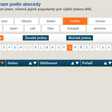
nam podle abecedy
 jmen, včetně jejich popularity pro výběr jména dítě.
únor
březen
duben
květen
červen
srpen
září
říjen
listopad
prosinec
a
Ženská jména
Mužská jména
E
F
G
H
I
J
K
L
M
N
O
P
Q
R
Ř
S
Š
T
U
V
Jméno
Oblíbenost
Pořadí