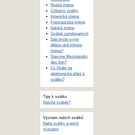
Ruská jména
Církevní svátky
Americká jména
Francouzská jména
Italská jména
Svátek zamilovaných
Dali byste svým
dětem dvě křestní
jména?
Slavíme Mezinárodní
den žen?
Co říkáte na
elektronická přání k
svátku?
Tipy k svátku
Slavíte svátek?
Význam našich svátků
Naše svátky a jejich
významy