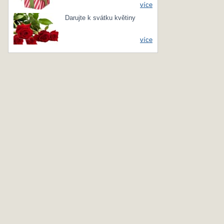
více
Darujte k svátku květiny
více