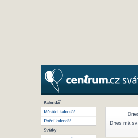
Kalendář
Měsíční kalendář
Dnes
Roční kalendář
Dnes má sv
Svátky