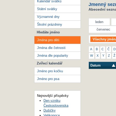
Kalendář svátků
Jmenný sez
Státní svátky
Abecední seznam
Významné dny
leden
Školní prázdniny
červenec
Hledáte jméno
Všechny jmén
Jména pro děti
Jména dle četnosti
A
B
C
Č
D
Jména dle popularity
W
X
Y
Z
Ž
Zvířecí kalendář
Datum
Jméno pro kočku
Jméno pro psa
Nejnovější příspěvky
Den vzniku
Československa
Dušičky
Velikonoce