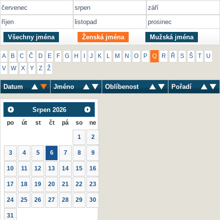
červenec
srpen
září
říjen
listopad
prosinec
Všechny jména
Ženská jména
Mužská jména
A
B
C
Č
D
E
F
G
H
I
J
K
L
M
N
O
P
Q
R
Ř
S
Š
T
U
V
W
X
Y
Z
Ž
Datum
Jméno
Oblíbenost
Pořadí
Srpen
2026
po
út
st
čt
pá
so
ne
1
2
3
4
5
6
7
8
9
10
11
12
13
14
15
16
17
18
19
20
21
22
23
24
25
26
27
28
29
30
31