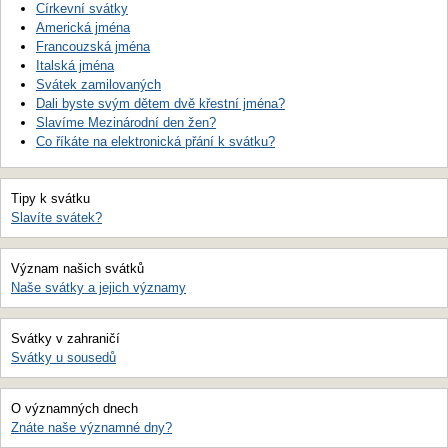
Církevní svátky
Americká jména
Francouzská jména
Italská jména
Svátek zamilovaných
Dali byste svým dětem dvě křestní jména?
Slavíme Mezinárodní den žen?
Co říkáte na elektronická přání k svátku?
Tipy k svátku
Slavíte svátek?
Význam našich svátků
Naše svátky a jejich významy
Svátky v zahraničí
Svátky u sousedů
O významných dnech
Znáte naše významné dny?