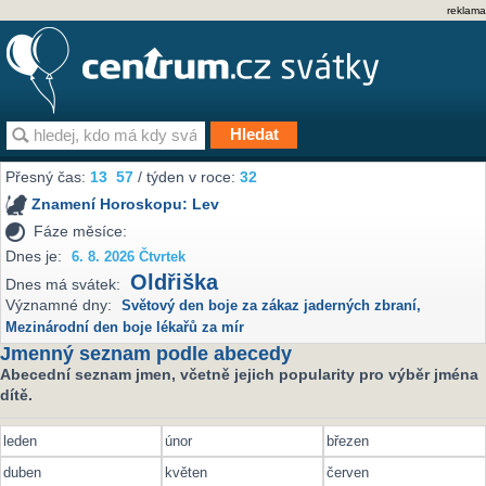
reklama
Přesný čas:
13
57
/ týden v roce:
32
Znamení Horoskopu:
Lev
Fáze měsíce:
Dnes je:
6. 8. 2026 Čtvrtek
Oldřiška
Dnes má svátek:
Významné dny:
Světový den boje za zákaz jaderných zbraní
,
Mezinárodní den boje lékařů za mír
Jmenný seznam podle abecedy
Abecední seznam jmen, včetně jejich popularity pro výběr jména
dítě.
leden
únor
březen
duben
květen
červen