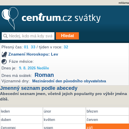
reklama
Přesný čas:
01
33
/ týden v roce:
32
Znamení Horoskopu:
Lev
Fáze měsíce:
Dnes je:
9. 8. 2026 Neděle
Roman
Dnes má svátek:
Významné dny:
Mezinárodní den původního obyvatelstva
Jmenný seznam podle abecedy
Abecední seznam jmen, včetně jejich popularity pro výběr jména
dítě.
leden
únor
březen
duben
květen
červen
červenec
srpen
září