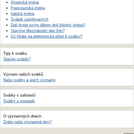
Americká jména
Francouzská jména
Italská jména
Svátek zamilovaných
Dali byste svým dětem dvě křestní jména?
Slavíme Mezinárodní den žen?
Co říkáte na elektronická přání k svátku?
Tipy k svátku
Slavíte svátek?
Význam našich svátků
Naše svátky a jejich významy
Svátky v zahraničí
Svátky u sousedů
O významných dnech
Znáte naše významné dny?
reklama