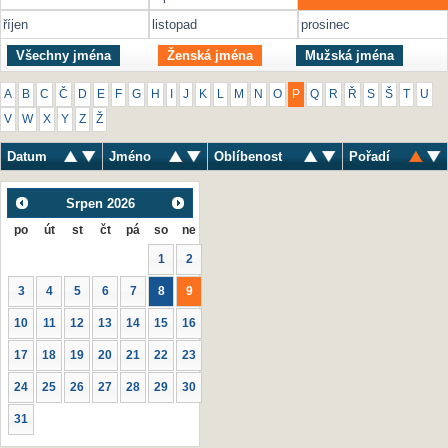
říjen
listopad
prosinec
Všechny jména
Ženská jména
Mužská jména
A
B
C
Č
D
E
F
G
H
I
J
K
L
M
N
O
P
Q
R
Ř
S
Š
T
U
V
W
X
Y
Z
Ž
Datum
Jméno
Oblíbenost
Pořadí
Srpen
2026
po
út
st
čt
pá
so
ne
1
2
3
4
5
6
7
8
9
10
11
12
13
14
15
16
17
18
19
20
21
22
23
24
25
26
27
28
29
30
31