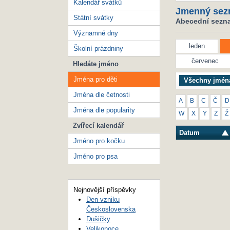
Kalendář svátků
Jmenný sez
Státní svátky
Abecední seznam
Významné dny
leden
Školní prázdniny
červenec
Hledáte jméno
Jména pro děti
Všechny jmén
Jména dle četnosti
A
B
C
Č
D
Jména dle popularity
W
X
Y
Z
Ž
Zvířecí kalendář
Datum
Jméno pro kočku
Jméno pro psa
Nejnovější příspěvky
Den vzniku
Československa
Dušičky
Velikonoce