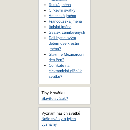
Ruská jména
Církevní svátky
Americká jména
Francouzská jména
Italská jména
Svátek zamilovaných
Dali byste svým
dětem dvě křestní
jména?
Slavíme Mezinárodní
den žen?
Co říkáte na
elektronická přání k
svátku?
Tipy k svátku
Slavíte svátek?
Význam našich svátků
Naše svátky a jejich
významy