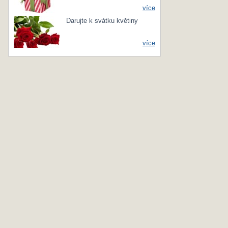
více
Darujte k svátku květiny
více