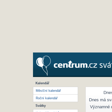
Kalendář
Měsíční kalendář
Dnes
Roční kalendář
Dnes má sv
Svátky
Významné 