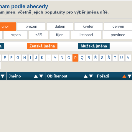
nam podle abecedy
 jmen, včetně jejich popularity pro výběr jména dítě.
únor
březen
duben
květen
červen
srpen
září
říjen
listopad
prosinec
a
Ženská jména
Mužská jména
E
F
G
H
I
J
K
L
M
N
O
P
Q
R
Ř
S
Š
T
U
V
Jméno
Oblíbenost
Pořadí