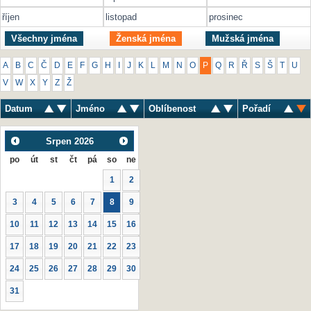
říjen
listopad
prosinec
Všechny jména
Ženská jména
Mužská jména
A
B
C
Č
D
E
F
G
H
I
J
K
L
M
N
O
P
Q
R
Ř
S
Š
T
U
V
W
X
Y
Z
Ž
Datum
Jméno
Oblíbenost
Pořadí
Srpen
2026
po
út
st
čt
pá
so
ne
1
2
3
4
5
6
7
8
9
10
11
12
13
14
15
16
17
18
19
20
21
22
23
24
25
26
27
28
29
30
31