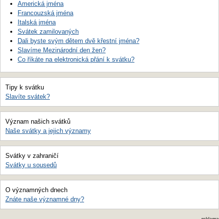
Americká jména
Francouzská jména
Italská jména
Svátek zamilovaných
Dali byste svým dětem dvě křestní jména?
Slavíme Mezinárodní den žen?
Co říkáte na elektronická přání k svátku?
Tipy k svátku
Slavíte svátek?
Význam našich svátků
Naše svátky a jejich významy
Svátky v zahraničí
Svátky u sousedů
O významných dnech
Znáte naše významné dny?
reklama