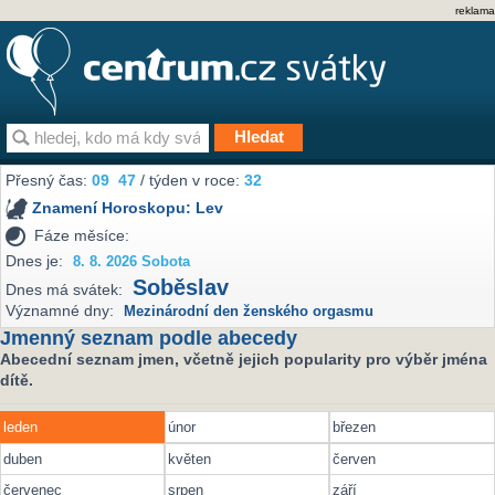
reklama
Přesný čas:
09
47
/ týden v roce:
32
Znamení Horoskopu:
Lev
Fáze měsíce:
Dnes je:
8. 8. 2026 Sobota
Soběslav
Dnes má svátek:
Významné dny:
Mezinárodní den ženského orgasmu
Jmenný seznam podle abecedy
Abecední seznam jmen, včetně jejich popularity pro výběr jména
dítě.
leden
únor
březen
duben
květen
červen
červenec
srpen
září