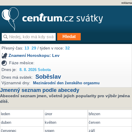
reklama
Přesný čas:
13
29
/ týden v roce:
32
Znamení Horoskopu:
Lev
Fáze měsíce:
Dnes je:
8. 8. 2026 Sobota
Soběslav
Dnes má svátek:
Významné dny:
Mezinárodní den ženského orgasmu
Jmenný seznam podle abecedy
Abecední seznam jmen, včetně jejich popularity pro výběr jména
dítě.
leden
únor
březen
duben
květen
červen
červenec
srpen
září