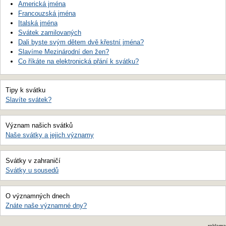
Americká jména
Francouzská jména
Italská jména
Svátek zamilovaných
Dali byste svým dětem dvě křestní jména?
Slavíme Mezinárodní den žen?
Co říkáte na elektronická přání k svátku?
Tipy k svátku
Slavíte svátek?
Význam našich svátků
Naše svátky a jejich významy
Svátky v zahraničí
Svátky u sousedů
O významných dnech
Znáte naše významné dny?
reklama