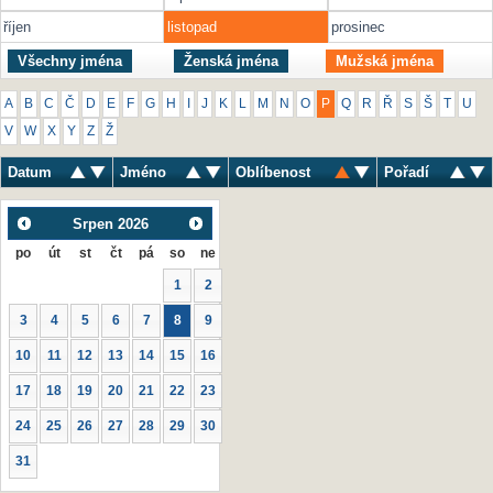
říjen
listopad
prosinec
Všechny jména
Ženská jména
Mužská jména
A
B
C
Č
D
E
F
G
H
I
J
K
L
M
N
O
P
Q
R
Ř
S
Š
T
U
V
W
X
Y
Z
Ž
Datum
Jméno
Oblíbenost
Pořadí
Srpen
2026
po
út
st
čt
pá
so
ne
1
2
3
4
5
6
7
8
9
10
11
12
13
14
15
16
17
18
19
20
21
22
23
24
25
26
27
28
29
30
31