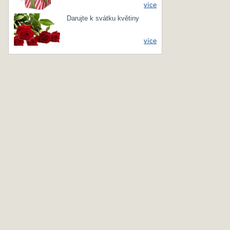
více
Darujte k svátku květiny
více