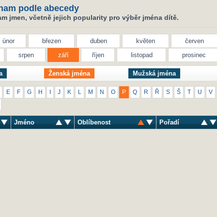
nam podle abecedy
 jmen, včetně jejich popularity pro výběr jména dítě.
únor
březen
duben
květen
červen
srpen
září
říjen
listopad
prosinec
a
Ženská jména
Mužská jména
E
F
G
H
I
J
K
L
M
N
O
P
Q
R
Ř
S
Š
T
U
V
Jméno
Oblíbenost
Pořadí