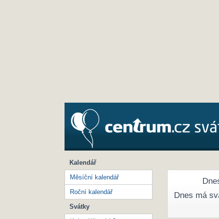
Kalendář
Měsíční kalendář
Dnes
Roční kalendář
Dnes má sv
Svátky