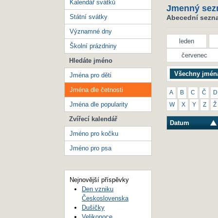
Kalendář svátků
Jmenný sez
Státní svátky
Abecední seznam
Významné dny
leden
Školní prázdniny
červenec
Hledáte jméno
Všechny jmén
Jména pro děti
Jména dle četnosti
A
B
C
Č
D
Jména dle popularity
W
X
Y
Z
Ž
Zvířecí kalendář
Datum
Jméno pro kočku
Jméno pro psa
Nejnovější příspěvky
Den vzniku
Československa
Dušičky
Velikonoce