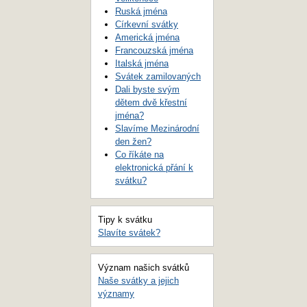
Ruská jména
Církevní svátky
Americká jména
Francouzská jména
Italská jména
Svátek zamilovaných
Dali byste svým
dětem dvě křestní
jména?
Slavíme Mezinárodní
den žen?
Co říkáte na
elektronická přání k
svátku?
Tipy k svátku
Slavíte svátek?
Význam našich svátků
Naše svátky a jejich
významy