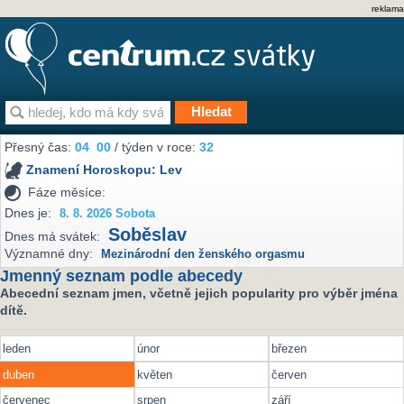
reklama
Přesný čas:
04
00
/ týden v roce:
32
Znamení Horoskopu:
Lev
Fáze měsíce:
Dnes je:
8. 8. 2026 Sobota
Soběslav
Dnes má svátek:
Významné dny:
Mezinárodní den ženského orgasmu
Jmenný seznam podle abecedy
Abecední seznam jmen, včetně jejich popularity pro výběr jména
dítě.
leden
únor
březen
duben
květen
červen
červenec
srpen
září