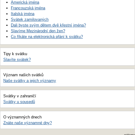
Americká jména
Francouzská jména
Italská jména
Svátek zamilovaných
Dali byste svým dětem dvě křestní jména?
Slavíme Mezinárodní den žen?
Co říkáte na elektronická přání k svátku?
Tipy k svátku
Slavíte svátek?
Význam našich svátků
Naše svátky a jejich významy
Svátky v zahraničí
Svátky u sousedů
O významných dnech
Znáte naše významné dny?
reklama