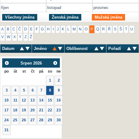
říjen
listopad
prosinec
Všechny jména
Ženská jména
Mužská jména
A
B
C
Č
D
E
F
G
H
I
J
K
L
M
N
O
P
Q
R
Ř
S
Š
T
U
V
W
X
Y
Z
Ž
Datum
Jméno
Oblíbenost
Pořadí
Srpen
2026
po
út
st
čt
pá
so
ne
1
2
3
4
5
6
7
8
9
10
11
12
13
14
15
16
17
18
19
20
21
22
23
24
25
26
27
28
29
30
31