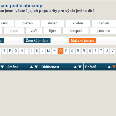
nam podle abecedy
 jmen, včetně jejich popularity pro výběr jména dítě.
únor
březen
duben
květen
červen
srpen
září
říjen
listopad
prosinec
a
Ženská jména
Mužská jména
E
F
G
H
I
J
K
L
M
N
O
P
Q
R
Ř
S
Š
T
U
V
Jméno
Oblíbenost
Pořadí