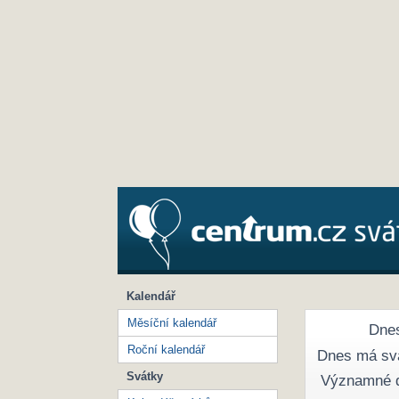
Kalendář
Měsíční kalendář
Dnes
Roční kalendář
Dnes má sv
Svátky
Významné 