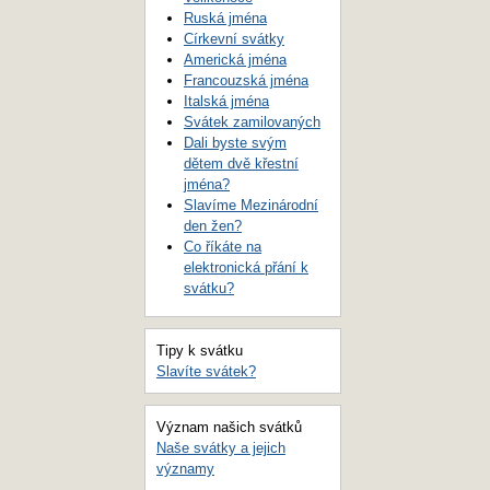
Ruská jména
Církevní svátky
Americká jména
Francouzská jména
Italská jména
Svátek zamilovaných
Dali byste svým
dětem dvě křestní
jména?
Slavíme Mezinárodní
den žen?
Co říkáte na
elektronická přání k
svátku?
Tipy k svátku
Slavíte svátek?
Význam našich svátků
Naše svátky a jejich
významy