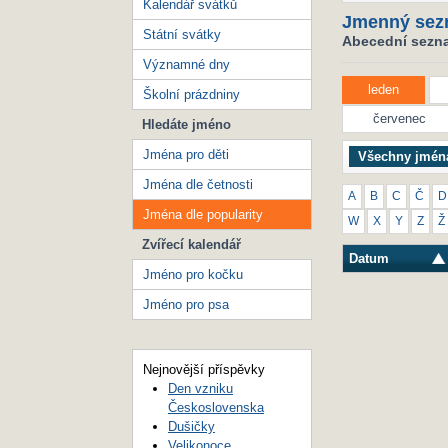
Kalendář svátků
Jmenný sez
Státní svátky
Abecední seznam
Významné dny
leden
Školní prázdniny
červenec
Hledáte jméno
Jména pro děti
Všechny jmén
Jména dle četnosti
A
B
C
Č
D
Jména dle popularity
W
X
Y
Z
Ž
Zvířecí kalendář
Datum
Jméno pro kočku
Jméno pro psa
Nejnovější příspěvky
Den vzniku
Československa
Dušičky
Velikonoce