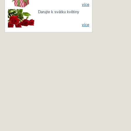
více
Darujte k svátku květiny
více