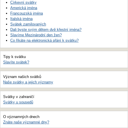
Církevní svátky
Americká jména
Francouzská jména
Italská jména
Svátek zamilovaných
Dali byste svým dětem dvě křestní jména?
Slavíme Mezinárodní den žen?
Co říkáte na elektronická přání k svátku?
Tipy k svátku
Slavíte svátek?
Význam našich svátků
Naše svátky a jejich významy
Svátky v zahraničí
Svátky u sousedů
O významných dnech
Znáte naše významné dny?