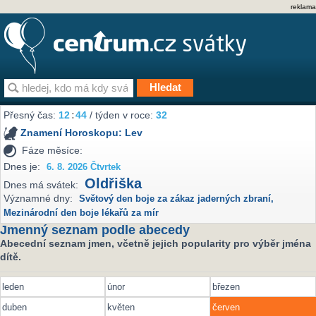
reklama
Přesný čas:
12
:
44
/ týden v roce:
32
Znamení Horoskopu:
Lev
Fáze měsíce:
Dnes je:
6. 8. 2026 Čtvrtek
Oldřiška
Dnes má svátek:
Významné dny:
Světový den boje za zákaz jaderných zbraní
,
Mezinárodní den boje lékařů za mír
Jmenný seznam podle abecedy
Abecední seznam jmen, včetně jejich popularity pro výběr jména
dítě.
leden
únor
březen
duben
květen
červen