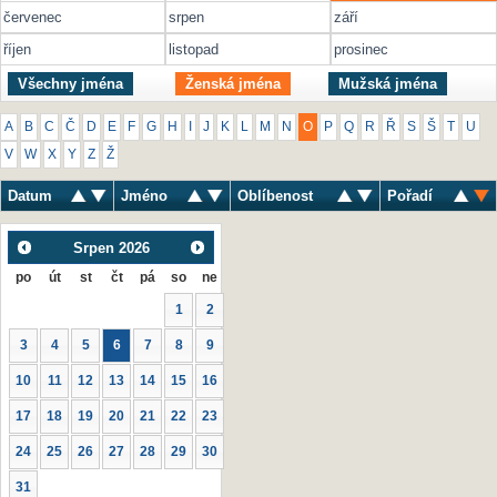
červenec
srpen
září
říjen
listopad
prosinec
Všechny jména
Ženská jména
Mužská jména
A
B
C
Č
D
E
F
G
H
I
J
K
L
M
N
O
P
Q
R
Ř
S
Š
T
U
V
W
X
Y
Z
Ž
Datum
Jméno
Oblíbenost
Pořadí
Srpen
2026
po
út
st
čt
pá
so
ne
1
2
3
4
5
6
7
8
9
10
11
12
13
14
15
16
17
18
19
20
21
22
23
24
25
26
27
28
29
30
31