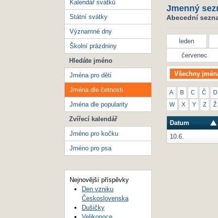
Kalendář svátků
Jmenný sez
Státní svátky
Abecední seznam
Významné dny
leden
Školní prázdniny
červenec
Hledáte jméno
Všechny jmén
Jména pro děti
Jména dle četnosti
A
B
C
Č
D
Jména dle popularity
W
X
Y
Z
Ž
Zvířecí kalendář
Datum
Jméno pro kočku
10.6.
Jméno pro psa
Nejnovější příspěvky
Den vzniku
Československa
Dušičky
Velikonoce