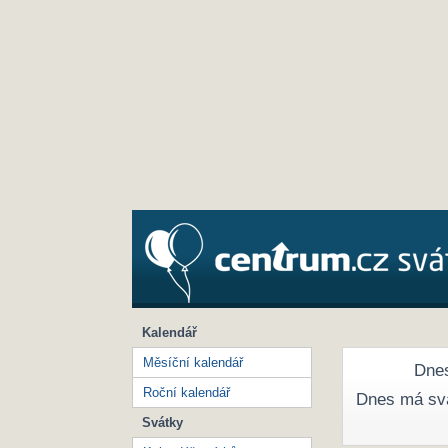
Kalendář
Měsíční kalendář
Dnes
Roční kalendář
Dnes má sv
Svátky