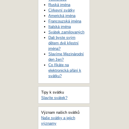
Ruská jména
Církevní svátky
Americká jména
Francouzská jména
Italská jména
Svátek zamilovaných
Dali byste svým
dětem dvě křestní
jména?
Slavíme Mezinárodní
den žen?
Co říkáte na
elektronická přání k
svátku?
Tipy k svátku
Slavíte svátek?
Význam našich svátků
Naše svátky a jejich
významy