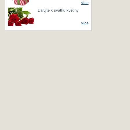
více
Darujte k svátku květiny
více