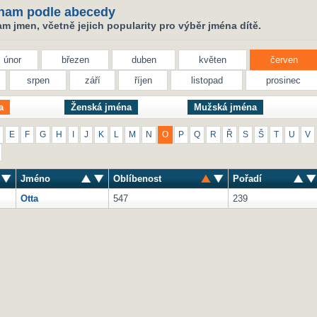
nam podle abecedy
 jmen, včetně jejich popularity pro výběr jména dítě.
únor
březen
duben
květen
červen
srpen
září
říjen
listopad
prosinec
a
Ženská jména
Mužská jména
E
F
G
H
I
J
K
L
M
N
O
P
Q
R
Ř
S
Š
T
U
V
Jméno
Oblíbenost
Pořadí
Otta
547
239