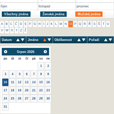
říjen
listopad
prosinec
Všechny jména
Ženská jména
Mužská jména
A
B
C
Č
D
E
F
G
H
I
J
K
L
M
N
O
P
Q
R
Ř
S
Š
T
U
V
W
X
Y
Z
Ž
Datum
Jméno
Oblíbenost
Pořadí
Srpen
2026
po
út
st
čt
pá
so
ne
1
2
3
4
5
6
7
8
9
10
11
12
13
14
15
16
17
18
19
20
21
22
23
24
25
26
27
28
29
30
31