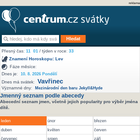
reklama
Přesný čas:
11
:
01
/ týden v roce:
33
Znamení Horoskopu:
Lev
Fáze měsíce:
Dnes je:
10. 8. 2026 Pondělí
Vavřinec
Dnes má svátek:
Významné dny:
Mezinárodní den baru Jekyll&Hyde
Jmenný seznam podle abecedy
Abecední seznam jmen, včetně jejich popularity pro výběr jména
dítě.
leden
únor
březen
duben
květen
červen
červenec
srpen
září