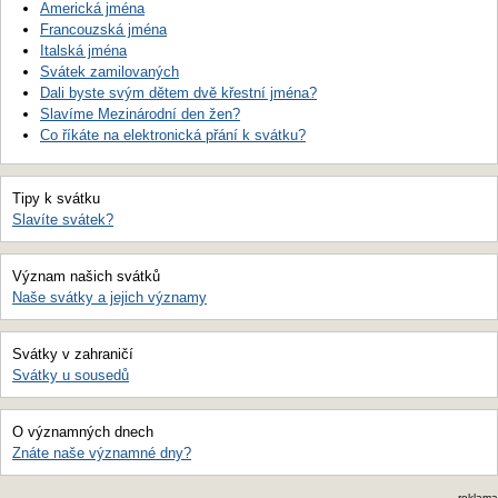
Americká jména
Francouzská jména
Italská jména
Svátek zamilovaných
Dali byste svým dětem dvě křestní jména?
Slavíme Mezinárodní den žen?
Co říkáte na elektronická přání k svátku?
Tipy k svátku
Slavíte svátek?
Význam našich svátků
Naše svátky a jejich významy
Svátky v zahraničí
Svátky u sousedů
O významných dnech
Znáte naše významné dny?
reklama