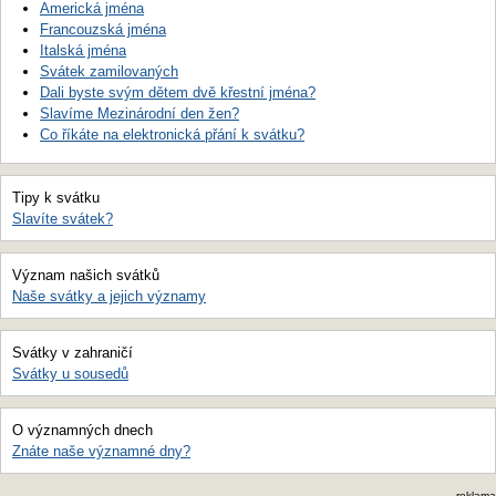
Americká jména
Francouzská jména
Italská jména
Svátek zamilovaných
Dali byste svým dětem dvě křestní jména?
Slavíme Mezinárodní den žen?
Co říkáte na elektronická přání k svátku?
Tipy k svátku
Slavíte svátek?
Význam našich svátků
Naše svátky a jejich významy
Svátky v zahraničí
Svátky u sousedů
O významných dnech
Znáte naše významné dny?
reklama