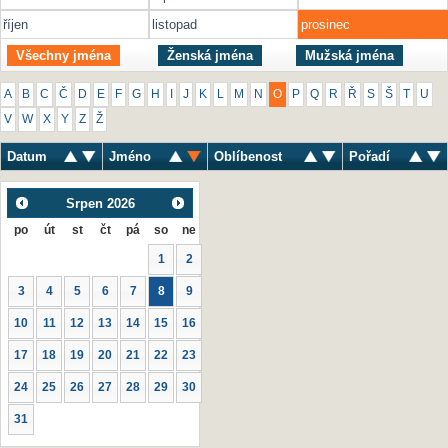
říjen
listopad
prosinec
Všechny jména
Ženská jména
Mužská jména
A
B
C
Č
D
E
F
G
H
I
J
K
L
M
N
O
P
Q
R
Ř
S
Š
T
U
V
W
X
Y
Z
Ž
Datum
Jméno
Oblíbenost
Pořadí
Srpen
2026
po
út
st
čt
pá
so
ne
1
2
3
4
5
6
7
8
9
10
11
12
13
14
15
16
17
18
19
20
21
22
23
24
25
26
27
28
29
30
31