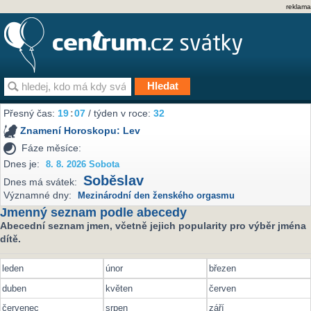
reklama
Přesný čas:
19
:
07
/ týden v roce:
32
Znamení Horoskopu:
Lev
Fáze měsíce:
Dnes je:
8. 8. 2026 Sobota
Soběslav
Dnes má svátek:
Významné dny:
Mezinárodní den ženského orgasmu
Jmenný seznam podle abecedy
Abecední seznam jmen, včetně jejich popularity pro výběr jména
dítě.
leden
únor
březen
duben
květen
červen
červenec
srpen
září