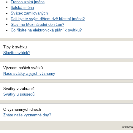
Francouzská jména
Italská jména
Svátek zamilovaných
Dali byste svým dětem dvě křestní jména?
Slavíme Mezinárodní den žen?
Co říkáte na elektronická přání k svátku?
Tipy k svátku
Slavíte svátek?
Význam našich svátků
Naše svátky a jejich významy
Svátky v zahraničí
Svátky u sousedů
O významných dnech
Znáte naše významné dny?
reklama