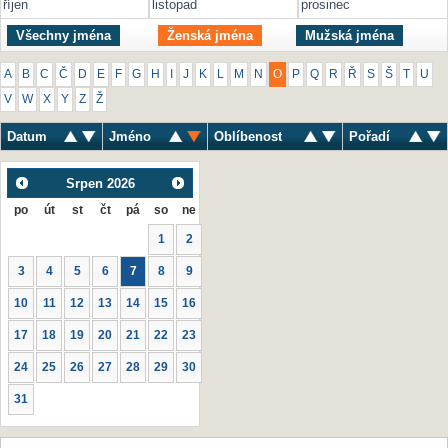
říjen
listopad
prosinec
Všechny jména
Ženská jména
Mužská jména
A
B
C
Č
D
E
F
G
H
I
J
K
L
M
N
O
P
Q
R
Ř
S
Š
T
U
V
W
X
Y
Z
Ž
Datum
Jméno
Oblíbenost
Pořadí
Srpen
2026
po
út
st
čt
pá
so
ne
1
2
3
4
5
6
7
8
9
10
11
12
13
14
15
16
17
18
19
20
21
22
23
24
25
26
27
28
29
30
31