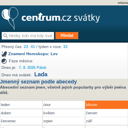
reklama
Přesný čas:
22
:
42
/ týden v roce:
32
Znamení Horoskopu:
Lev
Fáze měsíce:
Dnes je:
7. 8. 2026 Pátek
Lada
Dnes má svátek:
Jmenný seznam podle abecedy
Abecední seznam jmen, včetně jejich popularity pro výběr jména
dítě.
leden
únor
březen
duben
květen
červen
červenec
srpen
září